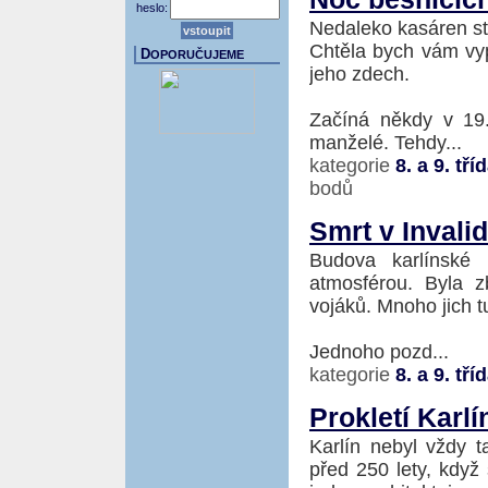
heslo:
Nedaleko kasáren st
Chtěla bych vám vyp
D
OPORUČUJEME
jeho zdech.
Začíná někdy v 19.
manželé. Tehdy...
kategorie
8. a 9. tří
bodů
Smrt v Invali
Budova karlínské 
atmosférou. Byla z
vojáků. Mnoho jich t
Jednoho pozd...
kategorie
8. a 9. tří
Prokletí Karlí
Karlín nebyl vždy 
před 250 lety, když 