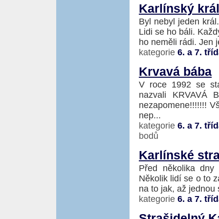
Karlínský krá
Byl nebyl jeden král.
Lidi se ho báli. Každ
ho neměli rádi. Jen 
kategorie
6. a 7. tří
Krvavá bába
V roce 1992 se sta
nazvali KRVAVÁ BÁ
nezapomene!!!!!!! Vš
nep...
kategorie
6. a 7. tří
bodů
Karlínské str
Před několika dny 
Několik lidí se o to z
na to jak, až jednou 
kategorie
6. a 7. tří
Strašidelný K