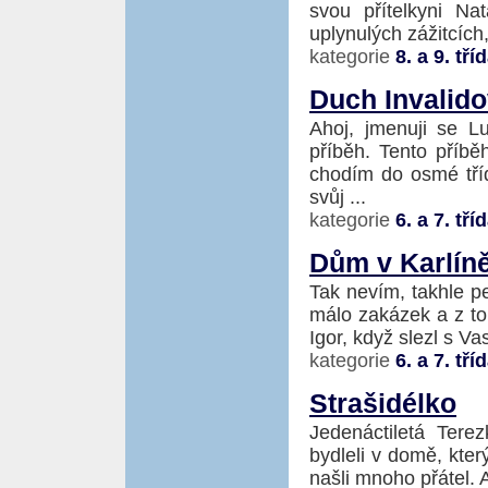
svou přítelkyni Na
uplynulých zážitcích
kategorie
8. a 9. tří
Duch Invalid
Ahoj, jmenuji se L
příběh. Tento příb
chodím do osmé tří
svůj ...
kategorie
6. a 7. tří
Dům v Karlín
Tak nevím, takhle 
málo zakázek a z to
Igor, když slezl s Va
kategorie
6. a 7. tří
Strašidélko
Jedenáctiletá Tere
bydleli v domě, který
našli mnoho přátel. A