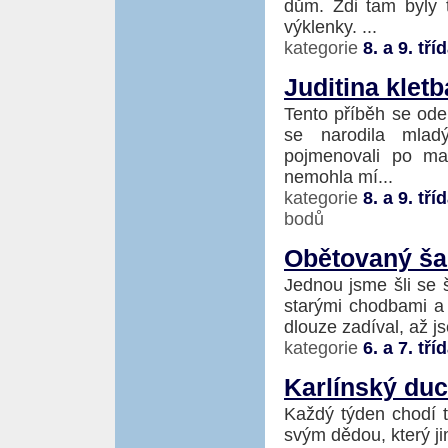
dům. Zdi tam byly 
výklenky. ...
kategorie
8. a 9. tří
Juditina kletb
Tento příběh se odeh
se narodila mlad
pojmenovali po ma
nemohla mí...
kategorie
8. a 9. tří
bodů
Obětovaný š
Jednou jsme šli se 
starými chodbami a 
dlouze zadíval, až jse
kategorie
6. a 7. tří
Karlínský du
Každý týden chodí t
svým dědou, který ji