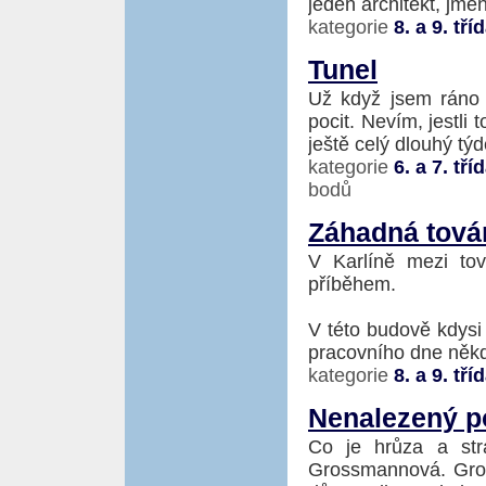
jeden architekt, jme
kategorie
8. a 9. tří
Tunel
Už když jsem ráno 
pocit. Nevím, jestli 
ještě celý dlouhý týd
kategorie
6. a 7. tří
bodů
Záhadná tová
V Karlíně mezi tov
příběhem.
V této budově kdysi 
pracovního dne někdo
kategorie
8. a 9. tří
Nenalezený p
Co je hrůza a str
Grossmannová. Gros