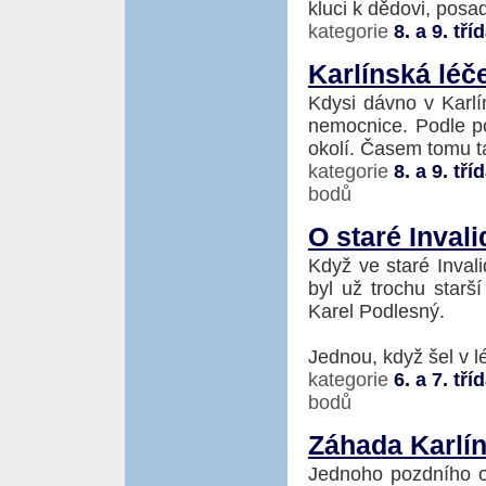
kluci k dědovi, posad
kategorie
8. a 9. tří
Karlínská léč
Kdysi dávno v Karlí
nemocnice. Podle po
okolí. Časem tomu tak
kategorie
8. a 9. tří
bodů
O staré Inval
Když ve staré Invali
byl už trochu starš
Karel Podlesný.
Jednou, když šel v l
kategorie
6. a 7. tří
bodů
Záhada Karlí
Jednoho pozdního od