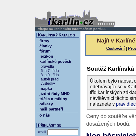
Vítejte na karlínském informačním portálu.
K
K
ARLÍNSKÝ
ATALOG
Najít v Karlíně
firmy
články
Cestování
|
Pro
fórum
lexikon
karlínské pověsti
pravidla
Soutěž Karlínská
6. a 7. třída
8. a 9. třída
autoři prací
Úkolem bylo napsat c
výsledky
odehrávající se v Karl
mapka
tříd karlínských zákla
jízdní řády MHD
návštěvníci těchto st
trička a mikiny
naleznete v
pravidle
odkazy
naši partneři
o nás
Ceny do soutěže vě
dosažených bodů:
P
ŘIHLÁSIT SE
email:
Noc běsnícíc