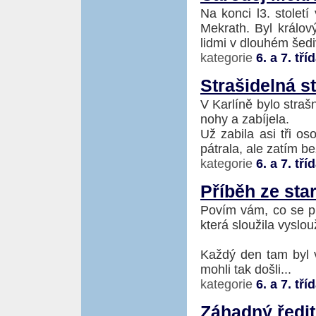
Na konci l3. stole
Mekrath. Byl králo
lidmi v dlouhém šediv
kategorie
6. a 7. tří
Strašidelná s
V Karlíně bylo straš
nohy a zabíjela.
Už zabila asi tři os
pátrala, ale zatím be
kategorie
6. a 7. tří
Příběh ze sta
Povím vám, co se pr
která sloužila vyslo
Každý den tam byl v
mohli tak došli...
kategorie
6. a 7. tří
Záhadný ředit