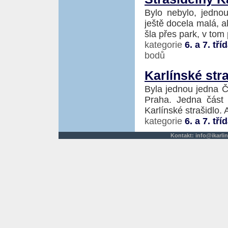
Bylo nebylo, jedno
ještě docela malá, a
šla přes park, v tom 
kategorie
6. a 7. tří
bodů
Karlínské str
Byla jednou jedna Č
Praha. Jedna část 
Karlínské strašidlo. A
kategorie
6. a 7. tří
Kontakt:
info@ikarlin