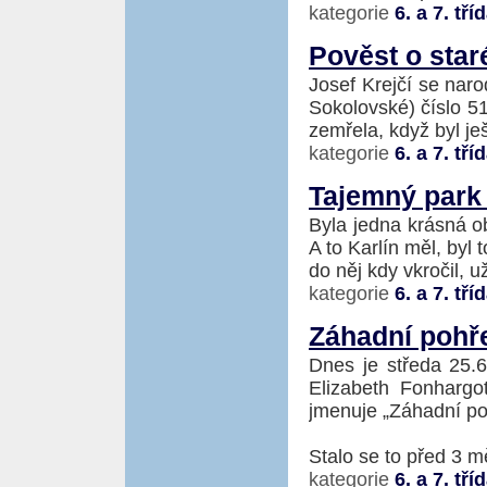
kategorie
6. a 7. tří
Pověst o sta
Josef Krejčí se naro
Sokolovské) číslo 51
zemřela, když byl je
kategorie
6. a 7. tří
Tajemný park 
Byla jedna krásná o
A to Karlín měl, byl 
do něj kdy vkročil, u
kategorie
6. a 7. tří
Záhadní pohř
Dnes je středa 25.6
Elizabeth Fonhargo
jmenuje „Záhadní po
Stalo se to před 3 mě
kategorie
6. a 7. tří