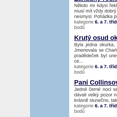
Někdo mi kdysi řekl
musí mít vždy dobrý 
nesmysl. Pohádka př
kategorie
6. a 7. tří
bodů
Krutý osud ok
Byla jedna okurka,
Jmenovala se Charlot
pradědeček byl un
ce...
kategorie
6. a 7. tří
bodů
Paní Collinso
Jedné černé noci se
dávali velký pozor n
krásně slunečno, tak
kategorie
6. a 7. tří
bodů