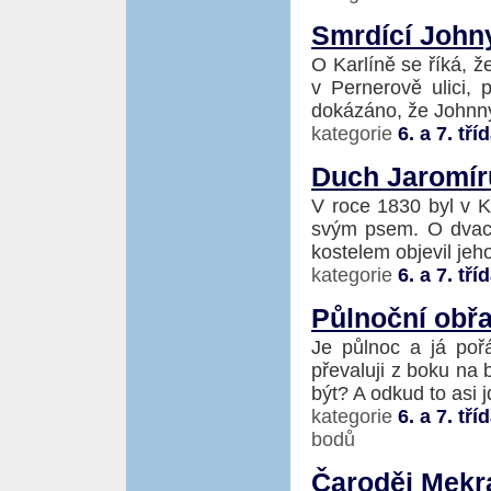
Smrdící John
O Karlíně se říká, ž
v Pernerově ulici, 
dokázáno, že Johnny
kategorie
6. a 7. tří
Duch Jaromír
V roce 1830 byl v K
svým psem. O dvacet
kostelem objevil jeho
kategorie
6. a 7. tří
Půlnoční obř
Je půlnoc a já poř
převaluji z boku na
být? A odkud to asi j
kategorie
6. a 7. tří
bodů
Čaroděj Mekr