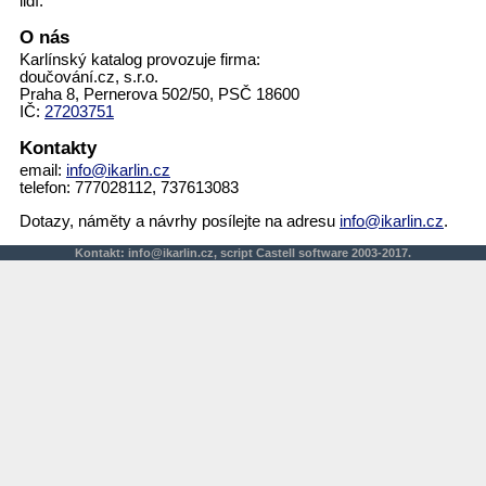
lidí.
O nás
Karlínský katalog provozuje firma:
doučování.cz, s.r.o.
Praha 8, Pernerova 502/50, PSČ 18600
IČ:
27203751
Kontakty
email:
info@ikarlin.cz
telefon: 777028112, 737613083
Dotazy, náměty a návrhy posílejte na adresu
info@ikarlin.cz
.
Kontakt:
info@ikarlin.cz
,
script
Castell software 2003-2017.