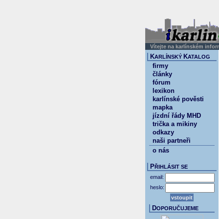
Vítejte na karlínském info
K
K
ARLÍNSKÝ
ATALOG
firmy
články
fórum
lexikon
karlínské pověsti
mapka
jízdní řády MHD
trička a mikiny
odkazy
naši partneři
o nás
P
ŘIHLÁSIT SE
email:
heslo:
D
OPORUČUJEME