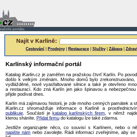
rmačním portálu.
Najít v Karlíně:
Cestování
|
Prodejny
|
Restaurace
|
Služby
|
Zábava
|
Zdrav
Karlínský informační portál
Katalog iKarlin.cz je zaměřen na pražskou čtvrť Karlín. Po povo
došlo k velkým změnám. Mnoho domů bylo zrekonstruováno, 
vydlážděné, nově vyasfaltované silnice a také je otevřeno m
a restaurací. Kdo zná Karlín jen jako špinavou a nebezpečnou 
přijde podívat dnes.
Karlín má zajímavou historii, je zde mnoho cenných památek a stál
iKarlin.cz shromažďuje informace o Karlíně a prostřednictv
publikuje
. Součástí je
katalog karlínských firem
, v němž najde
kterou sháníte.
Přidat firmu
do katalogu lze také zdarma.
Jestliže organizujete něco, co souvisí s Karlínem, nebo o 
napište nám
nebo zavolejte. Rádi informaci zveřejníme, aby se 