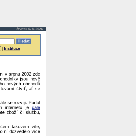
čtvrtek 6. 8. 2026
í
|
Instituce
dni v srpnu 2002 zde
chodníky jsou nově
noho nových obchodů
tovární čtvrť, ať se
e se rozvíjí. Portál
ím internetu je
dále
te zboží či službu,
něčem takovém víte,
o ní dozvědělo více