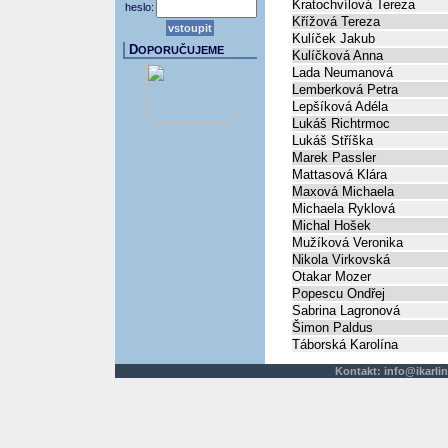
Kratochvílová Tereza
heslo:
Křížová Tereza
Kulíček Jakub
D
OPORUČUJEME
Kulíčková Anna
Lada Neumanová
Lemberková Petra
Lepšíková Adéla
Lukáš Richtrmoc
Lukáš Stříška
Marek Passler
Mattasová Klára
Maxová Michaela
Michaela Ryklová
Michal Hošek
Mužíková Veronika
Nikola Virkovská
Otakar Mozer
Popescu Ondřej
Sabrina Lagronová
Šimon Paldus
Táborská Karolína
Kontakt:
info@ikarlin