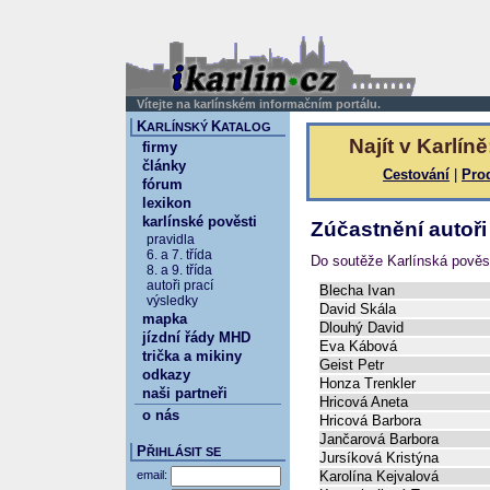
Vítejte na karlínském informačním portálu.
K
K
ARLÍNSKÝ
ATALOG
Najít v Karlíně
firmy
články
Cestování
|
Pro
fórum
lexikon
karlínské pověsti
Zúčastnění autoři
pravidla
6. a 7. třída
Do soutěže Karlínská pověst
8. a 9. třída
autoři prací
Blecha Ivan
výsledky
David Skála
mapka
Dlouhý David
jízdní řády MHD
Eva Kábová
trička a mikiny
Geist Petr
odkazy
Honza Trenkler
naši partneři
Hricová Aneta
o nás
Hricová Barbora
Jančarová Barbora
P
ŘIHLÁSIT SE
Jursíková Kristýna
email:
Karolína Kejvalová