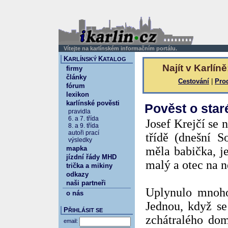
Vítejte na karlínském informačním portálu.
K
K
ARLÍNSKÝ
ATALOG
Najít v Karlíně
firmy
články
Cestování
|
Pro
fórum
lexikon
karlínské pověsti
Pověst o sta
pravidla
6. a 7. třída
Josef Krejčí se 
8. a 9. třída
autoři prací
třídě (dnešní S
výsledky
mapka
měla babička, j
jízdní řády MHD
malý a otec na 
trička a mikiny
odkazy
naši partneři
Uplynulo mnoho 
o nás
Jednou, když se
P
ŘIHLÁSIT SE
zchátralého dom
email: