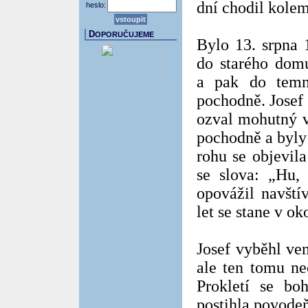
dní chodil kolem
heslo:
D
OPORUČUJEME
Bylo 13. srpna 
do starého dom
a pak do temn
pochodně. Josef 
ozval mohutný v
pochodně a byly 
rohu se objevil
se slova: „Hu,
opovážil navští
let se stane v o
Josef vyběhl ven
ale ten tomu nec
Prokletí se bo
postihla povodeň