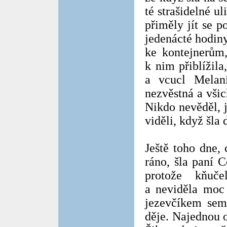
té strašidelné ul
přiměly jít se 
jedenácté hodiny
ke kontejnerům
k nim přiblížila
a vcucl Melan
nezvěstná a všich
Nikdo nevěděl, j
viděli, když šla
Ještě toho dne,
ráno, šla paní 
protože kňuče
a neviděla moc 
jezevčíkem sem
děje. Najednou o