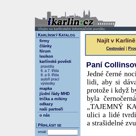
Vítejte na karlínském informačním portálu.
K
K
ARLÍNSKÝ
ATALOG
Najít v Karlíně
firmy
články
Cestování
|
Pro
fórum
lexikon
karlínské pověsti
Paní Collinso
pravidla
6. a 7. třída
Jedné černé noc
8. a 9. třída
autoři prací
lidi, aby si dáv
výsledky
mapka
protože i když b
jízdní řády MHD
byla černočerná
trička a mikiny
odkazy
„TAJEMNÝ KARL
naši partneři
ulici a lidé tvrd
o nás
a strašidelné zv
P
ŘIHLÁSIT SE
email: