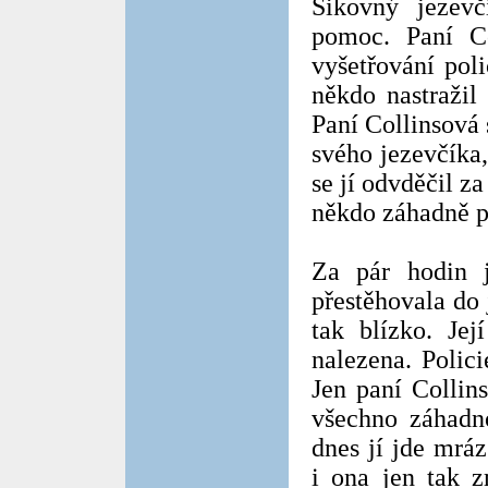
Šikovný jezevč
pomoc. Paní Co
vyšetřování poli
někdo nastražil
Paní Collinsová 
svého jezevčíka
se jí odvděčil za
někdo záhadně p
Za pár hodin j
přestěhovala do 
tak blízko. Je
nalezena. Polici
Jen paní Collin
všechno záhadno
dnes jí jde mrá
i ona jen tak z