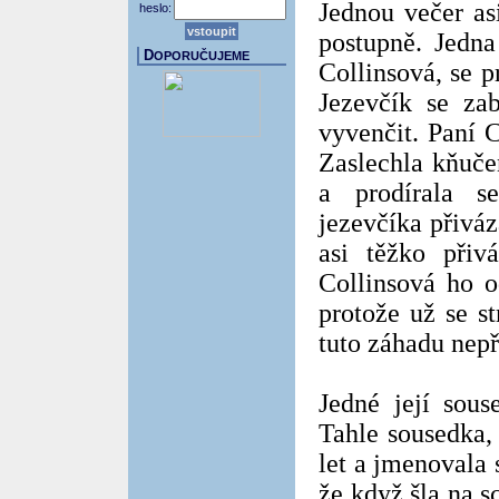
Jednou večer as
heslo:
postupně. Jedna
D
OPORUČUJEME
Collinsová, se 
Jezevčík se za
vyvenčit. Paní C
Zaslechla kňuče
a prodírala s
jezevčíka přiváz
asi těžko přiv
Collinsová ho o
protože už se s
tuto záhadu nepř
Jedné její sous
Tahle sousedka, 
let a jmenovala 
že když šla na 