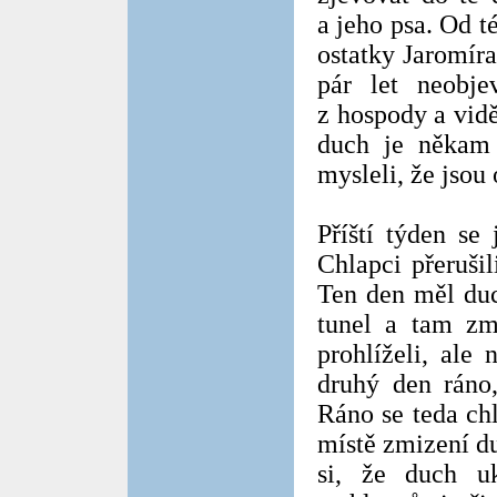
a jeho psa. Od t
ostatky Jaromír
pár let neobje
z hospody a vidě
duch je někam 
mysleli, že jsou 
Příští týden se
Chlapci přeruši
Ten den měl duc
tunel a tam zmi
prohlíželi, ale 
druhý den ráno,
Ráno se teda chl
místě zmizení d
si, že duch u