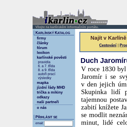
Vítejte na karlínském informačním portálu.
K
K
ARLÍNSKÝ
ATALOG
Najít v Karlíně
firmy
články
Cestování
|
Pro
fórum
lexikon
karlínské pověsti
Duch Jaromír
pravidla
6. a 7. třída
V roce 1830 byl
8. a 9. třída
autoři prací
Jaromír i se sv
výsledky
mapka
v den jejich úm
jízdní řády MHD
Skupinka lidí 
trička a mikiny
odkazy
tajemnou postav
naši partneři
zabití knížete J
o nás
se modlit nezn
P
ŘIHLÁSIT SE
minut, lidé ce
email: