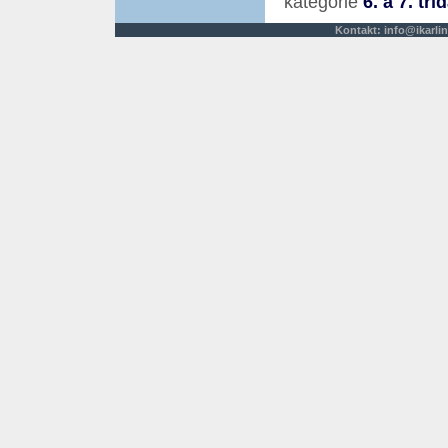
kategorie
6. a 7. tří
Kontakt:
info@ikarlin