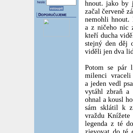
hnout. jako by 
heslo:
začal červeně zář
D
OPORUČUJEME
nemohli hnout. 
a z ničeho nic 
kteří ducha vidě
stejný den děj 
viděli jen dva li
Potom se pár l
milenci vracel
a jeden vedl ps
vytáhl zbraň a 
ohnal a kousl ho
sám sklátil k z
vraždu Knížete 
legenda z té do
zjevovat do té 