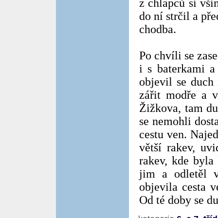
z chlapců si vši
do ní strčil a př
chodba.
Po chvíli se zase
i s baterkami a
objevil se duch
zářit modře a v
Žižkova, tam du
se nemohli dosta
cestu ven. Najed
větší rakev, uv
rakev, kde byla 
jim a odletěl 
objevila cesta 
Od té doby se du