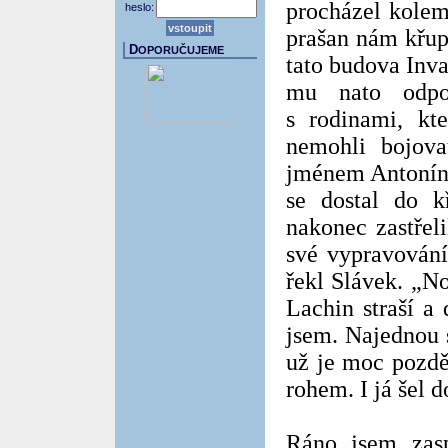
procházel kolem
heslo:
prašan nám křup
D
OPORUČUJEME
tato budova Inva
mu nato odpov
s rodinami, kte
nemohli bojova
jménem Antonín 
se dostal do k
nakonec zastřeli
své vypravování
řekl Slávek. „No
Lachin straší a
jsem. Najednou s
už je moc pozdě
rohem. I já šel d
Ráno jsem zasp