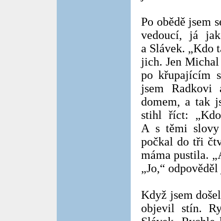
Po obědě jsem se
vedoucí, já ja
a Slávek. „Kdo 
jich. Jen Michal
po křupajícím s
jsem Radkovi 
domem, a tak js
stihl říct: „K
A s těmi slovy
počkal do tři čt
máma pustila. „
„Jo,“ odpověděl 
Když jsem došel
objevil stín. R