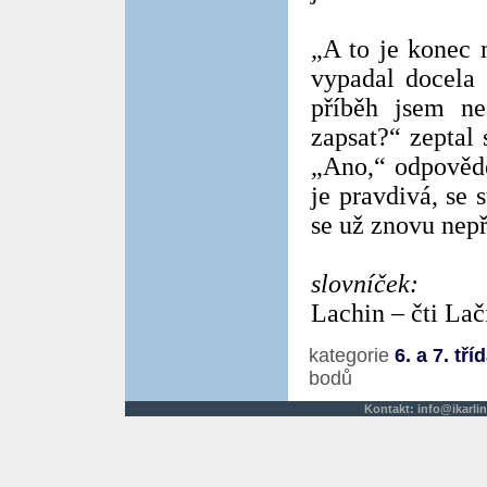
„A to je konec 
vypadal docela 
příběh jsem ne
zapsat?“ zeptal 
„Ano,“ odpovědě
je pravdivá, se 
se už znovu nepř
slovníček:
Lachin – čti Lač
kategorie
6. a 7. tří
bodů
Kontakt:
info@ikarlin