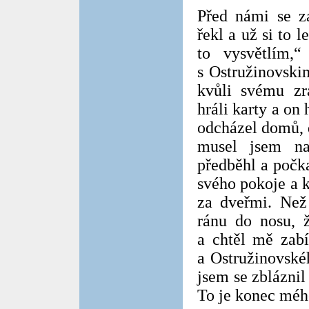
Před námi se z
řekl a už si to 
to vysvětlím,
s Ostružinovski
kvůli svému zr
hráli karty a on 
odcházel domů, 
musel jsem na
předběhl a počka
svého pokoje a 
za dveřmi. Než
ránu do nosu, 
a chtěl mě zabí
a Ostružinovské
jsem se zbláznil
To je konec méh