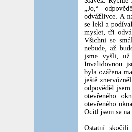
Slávek. Rychle 
„Jo,“ odpověd
odvážlivce. A n
se lekl a podíva
myslet, tři odv
Všichni se smá
nebude, až bud
jsme vyšli, už
Invalidovnou js
byla ozářena ma
ještě znervózně
odpověděl jsem 
otevřeného ok
otevřeného okna
Ocitl jsem se na
Ostatní skočil