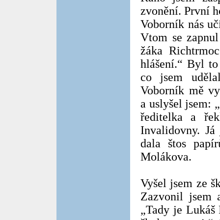
zvonění. První 
Voborník nás uči
Vtom se zapnul 
žáka Richtrmoce
hlášení.“ Byl to
co jsem udělal
Voborník mě vyz
a uslyšel jsem: 
ředitelka a ře
Invalidovny. Já
dala štos papí
Molákova.
Vyšel jsem ze š
Zazvonil jsem 
„Tady je Lukáš 