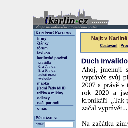
Vítejte na karlínském informačním portálu.
K
K
ARLÍNSKÝ
ATALOG
Najít v Karlíně
firmy
články
Cestování
|
Pro
fórum
lexikon
karlínské pověsti
Duch Invalid
pravidla
6. a 7. třída
Ahoj, jmenuji 
8. a 9. třída
autoři prací
vyprávět svůj p
výsledky
mapka
2007 a právě v 
jízdní řády MHD
rok 2020 a js
trička a mikiny
odkazy
kronikáři. „Tak 
naši partneři
začal vyprávět...
o nás
P
ŘIHLÁSIT SE
Na začátku zim
email: