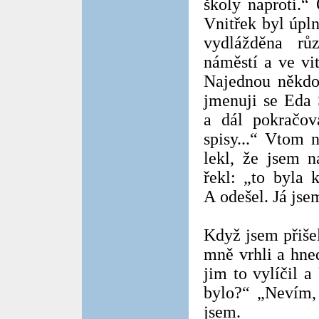
školy naproti.“
Vnitřek byl úpln
vydlážděna r
náměstí a ve vi
Najednou někdo 
jmenuji se Eda 
a dál pokračov
spisy...“ Vtom 
lekl, že jsem n
řekl: „to byla 
A odešel. Já jse
Když jsem přišel
mně vrhli a hned
jim to vylíčil a
bylo?“ „Nevím, 
jsem.