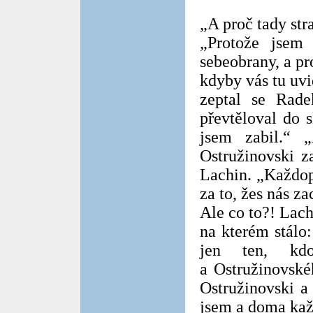
„A proč tady str
„Protože jsem
sebeobrany, a pr
kdyby vás tu uvid
zeptal se Rade
převtěloval do s
jsem zabil.“ 
Ostružinovski z
Lachin. „Každop
za to, žes nás za
Ale co to?! Lach
na kterém stálo:
jen ten, kd
a Ostružinovské
Ostružinovski 
jsem a doma každ