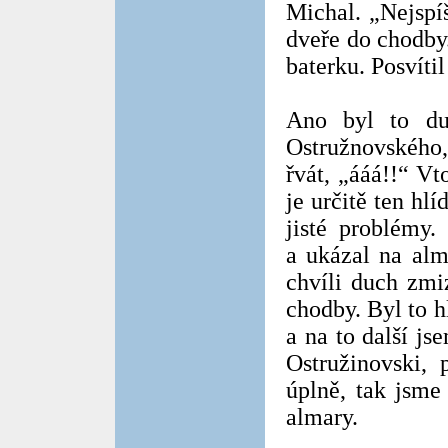
Michal. „Nejspí
dveře do chodby.
baterku. Posvíti
Ano byl to duc
Ostružnovského, 
řvát, „ááá!!“ V
je určitě ten hl
jisté problémy
a ukázal na alm
chvíli duch zmi
chodby. Byl to h
a na to další js
Ostružinovski,
úplně, tak jsme
almary.