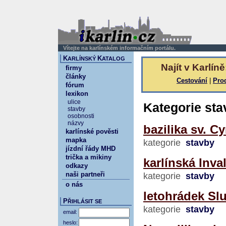
Vítejte na karlínském informačním portálu.
K
K
ARLÍNSKÝ
ATALOG
Najít v Karlíně
firmy
články
Cestování
|
Pro
fórum
lexikon
ulice
Kategorie sta
stavby
osobnosti
názvy
bazilika sv. C
karlínské pověsti
mapka
kategorie
stavby
jízdní řády MHD
trička a mikiny
karlínská Inva
odkazy
naši partneři
kategorie
stavby
o nás
letohrádek Sl
P
ŘIHLÁSIT SE
kategorie
stavby
email:
heslo: