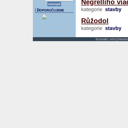
Negrelliho via
kategorie
stavby
D
OPORUČUJEME
Růžodol
kategorie
stavby
Kontakt:
info@ikarlin