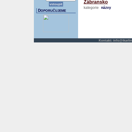
Zábransko
kategorie
názvy
D
OPORUČUJEME
Kontakt:
info@ikarlin