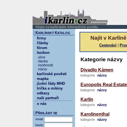
Vítejte na karlínském informačním portálu.
K
K
ARLÍNSKÝ
ATALOG
Najít v Karlíně
firmy
články
Cestování
|
Pro
fórum
lexikon
ulice
Kategorie názvy
stavby
osobnosti
názvy
Divadlo Kámen
karlínské pověsti
kategorie
názvy
mapka
jízdní řády MHD
Europolis Real Esta
trička a mikiny
kategorie
názvy
odkazy
naši partneři
Karlín
o nás
kategorie
názvy
P
ŘIHLÁSIT SE
Karolinenthal
email:
kategorie
názvy
heslo: