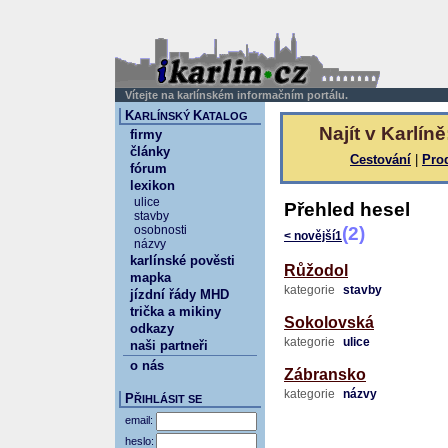
Vítejte na karlínském informačním portálu.
K
K
ARLÍNSKÝ
ATALOG
Najít v Karlíně
firmy
články
Cestování
|
Pro
fórum
lexikon
ulice
Přehled hesel
stavby
osobnosti
(2)
< novější
1
názvy
karlínské pověsti
Růžodol
mapka
kategorie
stavby
jízdní řády MHD
trička a mikiny
Sokolovská
odkazy
kategorie
ulice
naši partneři
o nás
Zábransko
kategorie
názvy
P
ŘIHLÁSIT SE
email:
heslo: