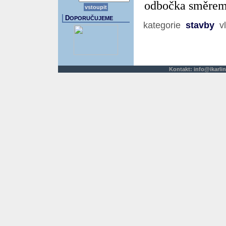
odbočka směrem
D
OPORUČUJEME
kategorie
stavby
vl
Kontakt:
info@ikarlin