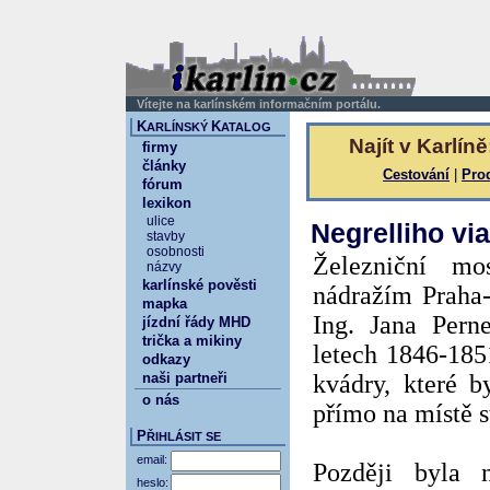
Vítejte na karlínském informačním portálu.
K
K
ARLÍNSKÝ
ATALOG
Najít v Karlíně
firmy
články
Cestování
|
Pro
fórum
lexikon
ulice
Negrelliho vi
stavby
osobnosti
Železniční mo
názvy
karlínské pověsti
nádražím Praha-
mapka
Ing. Jana Pern
jízdní řády MHD
trička a mikiny
letech 1846-185
odkazy
naši partneři
kvádry, které 
o nás
přímo na místě s
P
ŘIHLÁSIT SE
email:
Později byla 
heslo: