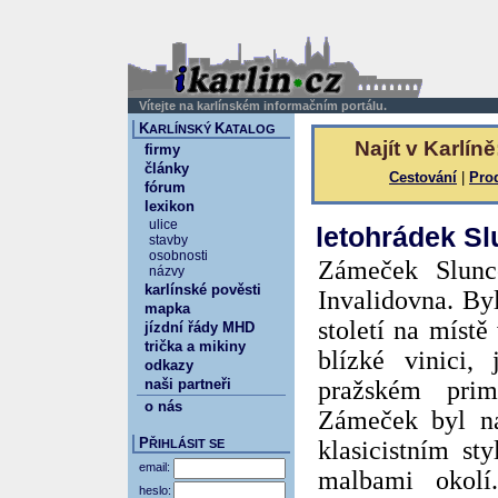
Vítejte na karlínském informačním portálu.
K
K
ARLÍNSKÝ
ATALOG
Najít v Karlíně
firmy
články
Cestování
|
Pro
fórum
lexikon
ulice
letohrádek S
stavby
osobnosti
Zámeček Slunc
názvy
karlínské pověsti
Invalidovna. By
mapka
století na místě
jízdní řády MHD
trička a mikiny
blízké vinici,
odkazy
naši partneři
pražském prim
o nás
Zámeček byl na
P
klasicistním st
ŘIHLÁSIT SE
email:
malbami okolí
heslo: