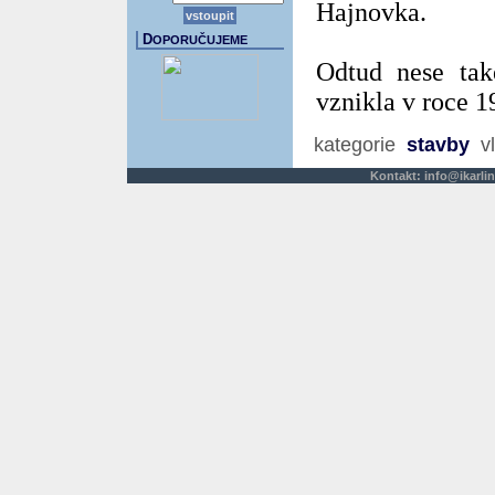
Hajnovka.
D
OPORUČUJEME
Odtud nese tak
vznikla v roce 1
kategorie
stavby
vl
Kontakt:
info@ikarlin