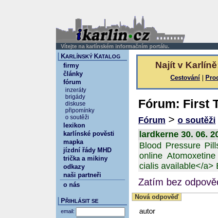
Vítejte na karlínském informačním portálu.
K
K
ARLÍNSKÝ
ATALOG
Najít v Karlíně
firmy
články
Cestování
|
Pro
fórum
inzeráty
brigády
Fórum: First
diskuse
připomínky
>
o soutěži
Fórum
o soutěži
lexikon
lardkerne 30. 06. 2
karlínské pověsti
mapka
Blood Pressure Pills
jízdní řády MHD
online Atomoxetine 
trička a mikiny
cialis available</a>
odkazy
naši partneři
Zatím bez odpověd
o nás
Nová odpověď
P
ŘIHLÁSIT SE
autor
email: