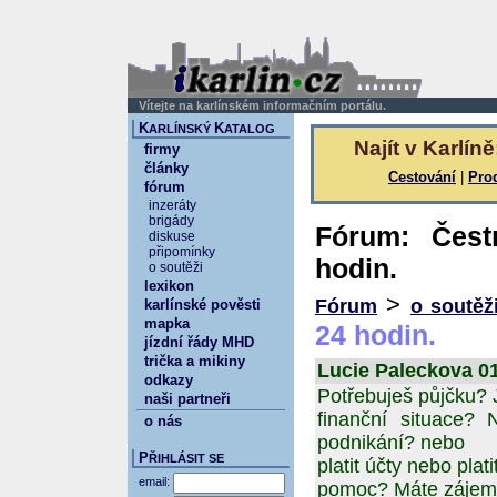
Vítejte na karlínském informačním portálu.
K
K
ARLÍNSKÝ
ATALOG
Najít v Karlíně
firmy
články
Cestování
|
Pro
fórum
inzeráty
brigády
Fórum: Čest
diskuse
připomínky
hodin.
o soutěži
lexikon
>
Fórum
o soutěž
karlínské pověsti
mapka
24 hodin.
jízdní řády MHD
trička a mikiny
Lucie Paleckova 01
odkazy
Potřebuješ půjčku? 
naši partneři
finanční situace? 
o nás
podnikání? nebo
P
ŘIHLÁSIT SE
platit účty nebo pla
email:
pomoc? Máte zájem 