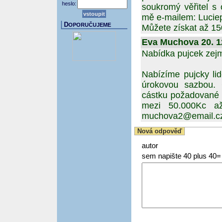
heslo:
soukromý věřitel s
mě e-mailem: Luci
D
OPORUČUJEME
Můžete získat až 1
Eva Muchova 20. 12
Nabídka pujcek zejm
Nabízíme pujcky lid
úrokovou sazbou. 
cástku požadované 
mezi 50.000Kc až
muchova2@email.c
Nová odpověď
autor
sem napište 40 plus 40=