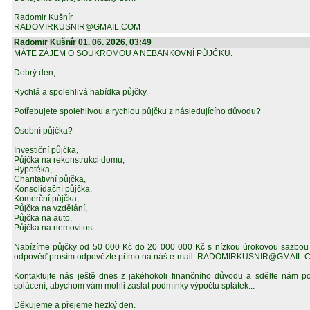
Radomir Kušnír
RADOMIRKUSNIR@GMAIL.COM
Radomir Kušnír 01. 06. 2026, 03:49
MÁTE ZÁJEM O SOUKROMOU A NEBANKOVNÍ PŮJČKU.
Dobrý den,
Rychlá a spolehlivá nabídka půjčky.
Potřebujete spolehlivou a rychlou půjčku z následujícího důvodu?
Osobní půjčka?
Investiční půjčka,
Půjčka na rekonstrukci domu,
Hypotéka,
Charitativní půjčka,
Konsolidační půjčka,
Komerční půjčka,
Půjčka na vzdělání,
Půjčka na auto,
Půjčka na nemovitost.
Nabízíme půjčky od 50 000 Kč do 20 000 000 Kč s nízkou úrokovou sazbou 
odpověď prosím odpovězte přímo na náš e-mail: RADOMIRKUSNIR@GMAIL
Kontaktujte nás ještě dnes z jakéhokoli finančního důvodu a sdělte nám p
splácení, abychom vám mohli zaslat podmínky výpočtu splátek...
Děkujeme a přejeme hezký den.