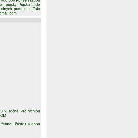
5 000 000 Kč) se sazbou
ení půjčky. Půjčka bude
odných podmínek. Tato
@gmail.com
3 % ročně. Pro rychlou
.COM
otřebnou částku a dobu