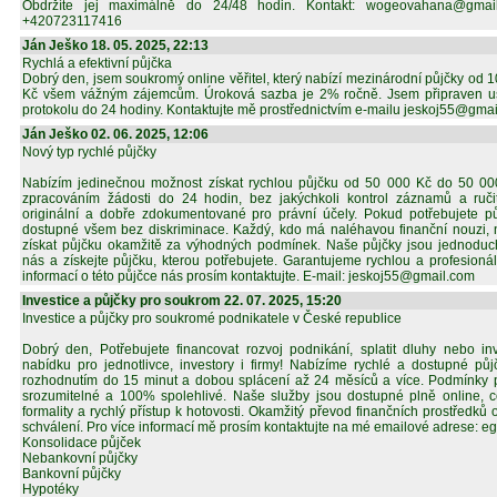
Obdržíte jej maximálně do 24/48 hodin. Kontakt: wogeovahana@gma
+420723117416
Ján Ješko 18. 05. 2025, 22:13
Rychlá a efektivní půjčka
Dobrý den, jsem soukromý online věřitel, který nabízí mezinárodní půjčky od
Kč všem vážným zájemcům. Úroková sazba je 2% ročně. Jsem připraven usp
protokolu do 24 hodiny. Kontaktujte mě prostřednictvím e-mailu jeskoj55@gma
Ján Ješko 02. 06. 2025, 12:06
Nový typ rychlé půjčky
Nabízím jedinečnou možnost získat rychlou půjčku od 50 000 Kč do 50 0
zpracováním žádosti do 24 hodin, bez jakýchkoli kontrol záznamů a ruči
originální a dobře zdokumentované pro právní účely. Pokud potřebujete pů
dostupné všem bez diskriminace. Každý, kdo má naléhavou finanční nouzi, 
získat půjčku okamžitě za výhodných podmínek. Naše půjčky jsou jednoduch
nás a získejte půjčku, kterou potřebujete. Garantujeme rychlou a profesioná
informací o této půjčce nás prosím kontaktujte. E-mail: jeskoj55@gmail.com
Investice a půjčky pro soukrom 22. 07. 2025, 15:20
Investice a půjčky pro soukromé podnikatele v České republice
Dobrý den, Potřebujete financovat rozvoj podnikání, splatit dluhy nebo i
nabídku pro jednotlivce, investory i firmy! Nabízíme rychlé a dostupné pů
rozhodnutím do 15 minut a dobou splácení až 24 měsíců a více. Podmínky p
srozumitelné a 100% spolehlivé. Naše služby jsou dostupné plně online,
formality a rychlý přístup k hotovosti. Okamžitý převod finančních prostřed
schválení. Pro více informací mě prosím kontaktujte na mé emailové adrese:
Konsolidace půjček
Nebankovní půjčky
Bankovní půjčky
Hypotéky