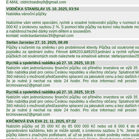
E-MAIL: oldrichsedivy9@gmail.com
VODIČKA STANISLAV 15. 10. 2025, 03:54
Nabídka vánoční půjčky
Nabízíme vám velmi speciální, rychlé a snadné hotovostní půjčky v rozmezí
000 Kč s úrokovou sazbou 2 %. S pomocí této půjčky na konci roku budete mo
a nabídnout hezké dárky svým dětem a sousedům.
kontakt: vodickastanislav39@gmail.com
Stefan Jaroslav 27. 10. 2025, 08:49
Půjčky s ručením na směnku i pro problémové klienty. Půjčka od soukromé 
poplatku za sjednání úvěru. Férové &#8203;&#8203;jednání a rychlé vyříze
půjčkách od soukromých osob naleznete na emailové adrese: stefanjaroslav
Rychlá a spolehlivá nabídka pů 27. 10. 2025, 10:15
Nabízím vám jednorázovou finanční půjčku od přímého investora ve výši 35
Tato nabídka platí pro celou Českou republiku a všechny občany. Splatnost tét
360 měsíců s možností předčasného splacení za jakoukoli cenu a bez dalších
že je nutné ji nechat na stole 24 hodin. Pro více informací mě prosím k
krcmovaeva2@gmail.com
Rychlá a spolehlivá nabídka pů 27. 10. 2025, 10:15
Nabízím vám jednorázovou finanční půjčku od přímého investora ve výši 35
Tato nabídka platí pro celou Českou republiku a všechny občany. Splatnost tét
360 měsíců s možností předčasného splacení za jakoukoli cenu a bez dalších
že je nutné ji nechat na stole 24 hodin. Pro více informací mě prosím k
krcmovaeva2@gmail.com
KRČMOVÁ EVA EVA 21. 11. 2025, 07:32
Nabízím půjčky od 35 000 Kč do 85 000 000 Kč nebo od 8 000 € do 4
garantováno každému, kdo je může splatit, s úrokovou sazbou 3 %. Jsme jedno
půjčky lidem s značnými potřebami, ať už se jedná o malé podniky nebo osobn