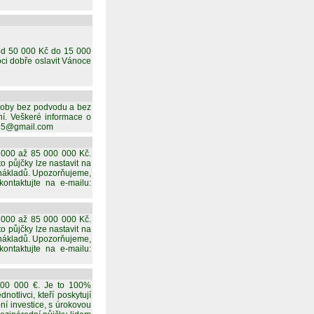
 od 50 000 Kč do 15 000
ci dobře oslavit Vánoce
osoby bez podvodu a bez
ní. Veškeré informace o
255@gmail.com
 000 až 85 000 000 Kč.
o půjčky lze nastavit na
 nákladů. Upozorňujeme,
ontaktujte na e-mailu:
 000 až 85 000 000 Kč.
o půjčky lze nastavit na
 nákladů. Upozorňujeme,
ontaktujte na e-mailu:
00 000 €. Je to 100%
tlivci, kteří poskytují
í investice, s úrokovou