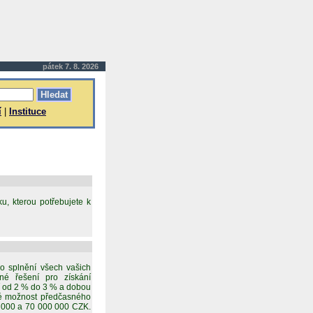
pátek 7. 8. 2026
í
|
Instituce
u, kterou potřebujete k
o splnění všech vašich
é řešení pro získání
jí od 2 % do 3 % a dobou
ké možnost předčasného
0 000 a 70 000 000 CZK.