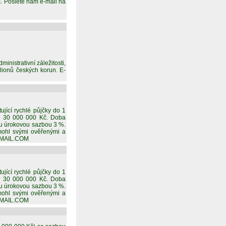
s. Pošlete nám e-mail na
nistrativní záležitosti,
ilionů českých korun. E-
ující rychlé půjčky do 1
do 30 000 000 Kč. Doba
ou úrokovou sazbou 3 %.
mohl svými ověřenými a
GMAIL.COM
ující rychlé půjčky do 1
do 30 000 000 Kč. Doba
ou úrokovou sazbou 3 %.
mohl svými ověřenými a
GMAIL.COM