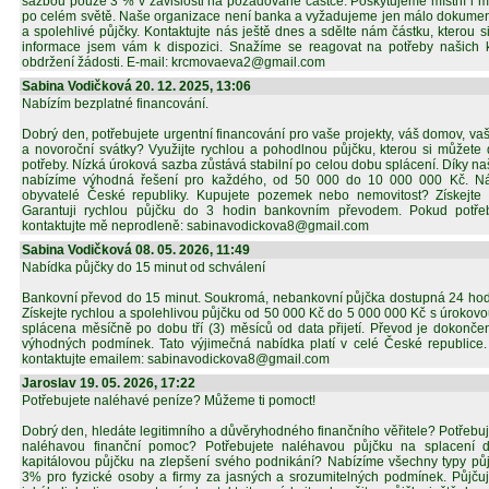
sazbou pouze 3 % v závislosti na požadované částce. Poskytujeme místní i m
po celém světě. Naše organizace není banka a vyžadujeme jen málo dokument
a spolehlivé půjčky. Kontaktujte nás ještě dnes a sdělte nám částku, kterou si 
informace jsem vám k dispozici. Snažíme se reagovat na potřeby našich 
obdržení žádosti. E-mail: krcmovaeva2@gmail.com
Sabina Vodičková 20. 12. 2025, 13:06
Nabízím bezplatné financování.
Dobrý den, potřebujete urgentní financování pro vaše projekty, váš domov, va
a novoroční svátky? Využijte rychlou a pohodlnou půjčku, kterou si můžete 
potřeby. Nízká úroková sazba zůstává stabilní po celou dobu splácení. Díky na
nabízíme výhodná řešení pro každého, od 50 000 do 10 000 000 Kč. Nár
obyvatelé České republiky. Kupujete pozemek nebo nemovitost? Získejte
Garantuji rychlou půjčku do 3 hodin bankovním převodem. Pokud potřebu
kontaktujte mě neprodleně: sabinavodickova8@gmail.com
Sabina Vodičková 08. 05. 2026, 11:49
Nabídka půjčky do 15 minut od schválení
Bankovní převod do 15 minut. Soukromá, nebankovní půjčka dostupná 24 hodi
Získejte rychlou a spolehlivou půjčku od 50 000 Kč do 5 000 000 Kč s úrokov
splácena měsíčně po dobu tří (3) měsíců od data přijetí. Převod je dokonče
výhodných podmínek. Tato výjimečná nabídka platí v celé České republice.
kontaktujte emailem: sabinavodickova8@gmail.com
Jaroslav 19. 05. 2026, 17:22
Potřebujete naléhavé peníze? Můžeme ti pomoct!
Dobrý den, hledáte legitimního a důvěryhodného finančního věřitele? Potřebu
naléhavou finanční pomoc? Potřebujete naléhavou půjčku na splacení d
kapitálovou půjčku na zlepšení svého podnikání? Nabízíme všechny typy pů
3% pro fyzické osoby a firmy za jasných a srozumitelných podmínek. Půjču