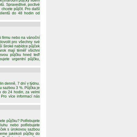
ezinárodní půjčky lidem
ů. Spravedlivé, poctivé
chcete půjčit. Pro další
klientů do 48 hodin od
ši firmu nebo na vánoční
dovolit pro všechny své
ší široké nabídce půjček
ok mají téměř všichni
 svou půjčku hned teď!
jete urgentní půjčku,
n denně, 7 dní v týdnu.
ou sazbou 3 %. Půjčka je
n do 24 hodin, za velmi
 Pro více informací nás
jete půjčku? Potřebujete
luhu nebo potřebujete
jček s úrokovou sazbou
jeme jakékoli půjčky do