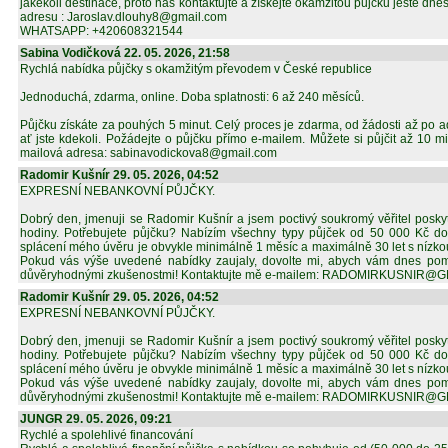
jakékoli destinace, proto nás kontaktujte a získejte okamžitou půjčku ještě dne
adresu : Jaroslav.dlouhy8@gmail.com
WHATSAPP: +420608321544
Sabina Vodičková 22. 05. 2026, 21:58
Rychlá nabídka půjčky s okamžitým převodem v České republice
Jednoduchá, zdarma, online. Doba splatnosti: 6 až 240 měsíců.
Půjčku získáte za pouhých 5 minut. Celý proces je zdarma, od žádosti až po admi
ať jste kdekoli. Požádejte o půjčku přímo e-mailem. Můžete si půjčit až 10 m
mailová adresa: sabinavodickova8@gmail.com
Radomir Kušnír 29. 05. 2026, 04:52
EXPRESNÍ NEBANKOVNÍ PŮJČKY.
Dobrý den, jmenuji se Radomir Kušnír a jsem poctivý soukromý věřitel poskyt
hodiny. Potřebujete půjčku? Nabízím všechny typy půjček od 50 000 Kč 
splácení mého úvěru je obvykle minimálně 1 měsíc a maximálně 30 let s nízk
Pokud vás výše uvedené nabídky zaujaly, dovolte mi, abych vám dnes po
důvěryhodnými zkušenostmi! Kontaktujte mě e-mailem: RADOMIRKUSNIR@
Radomir Kušnír 29. 05. 2026, 04:52
EXPRESNÍ NEBANKOVNÍ PŮJČKY.
Dobrý den, jmenuji se Radomir Kušnír a jsem poctivý soukromý věřitel poskyt
hodiny. Potřebujete půjčku? Nabízím všechny typy půjček od 50 000 Kč 
splácení mého úvěru je obvykle minimálně 1 měsíc a maximálně 30 let s nízk
Pokud vás výše uvedené nabídky zaujaly, dovolte mi, abych vám dnes po
důvěryhodnými zkušenostmi! Kontaktujte mě e-mailem: RADOMIRKUSNIR@
JUNGR 29. 05. 2026, 09:21
Rychlé a spolehlivé financování