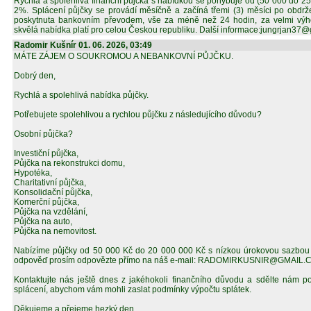
Rychlá a spolehlivá finanční půjčka s nabídkou se pohybuje od (50 000 do 2
2%. Splácení půjčky se provádí měsíčně a začíná třemi (3) měsíci po obdrž
poskytnuta bankovním převodem, vše za méně než 24 hodin, za velmi výh
skvělá nabídka platí pro celou Českou republiku. Další informace:jungrjan37
Radomir Kušnír 01. 06. 2026, 03:49
MÁTE ZÁJEM O SOUKROMOU A NEBANKOVNÍ PŮJČKU.
Dobrý den,
Rychlá a spolehlivá nabídka půjčky.
Potřebujete spolehlivou a rychlou půjčku z následujícího důvodu?
Osobní půjčka?
Investiční půjčka,
Půjčka na rekonstrukci domu,
Hypotéka,
Charitativní půjčka,
Konsolidační půjčka,
Komerční půjčka,
Půjčka na vzdělání,
Půjčka na auto,
Půjčka na nemovitost.
Nabízíme půjčky od 50 000 Kč do 20 000 000 Kč s nízkou úrokovou sazbou 
odpověď prosím odpovězte přímo na náš e-mail: RADOMIRKUSNIR@GMAIL
Kontaktujte nás ještě dnes z jakéhokoli finančního důvodu a sdělte nám p
splácení, abychom vám mohli zaslat podmínky výpočtu splátek.
Děkujeme a přejeme hezký den.