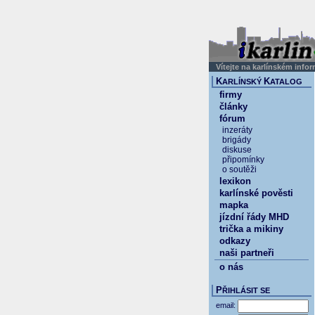
Vítejte na karlínském info
K
K
ARLÍNSKÝ
ATALOG
firmy
články
fórum
inzeráty
brigády
diskuse
připomínky
o soutěži
lexikon
karlínské pověsti
mapka
jízdní řády MHD
trička a mikiny
odkazy
naši partneři
o nás
P
ŘIHLÁSIT SE
email: