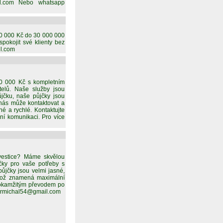
il.com Nebo whatsapp
 10 000 Kč do 30 000 000
okojit své klienty bez
il.com
00 000 Kč s kompletním
telů. Naše služby jsou
jčku, naše půjčky jsou
nás může kontaktovat a
é a rychlé. Kontaktujte
lní komunikaci. Pro více
nvestice? Máme skvělou
jčky pro vaše potřeby s
ůjčky jsou velmi jasné,
 což znamená maximální
ků okamžitým převodem po
 egrmichal54@gmail.com