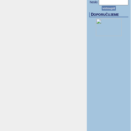
heslo:
D
OPORUČUJEME