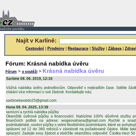
rmačním portálu.
Najít v Karlíně:
Cestování
|
Prodejny
|
Restaurace
|
Služby
|
Zábava
|
Zdrav
Fórum: Krásná nabídka úvěru
Krásná nabídka úvěru
>
>
Fórum
o soutěži
Sarbine 08. 06. 2019, 12:16
Vážná nabídka úvěru jednotlivcům. Odpověď v nejkratším čase. Sdělte částk
získání více informací o své žádosti. Kontaktujte nás;
sarbinekavaldo25@gmail.com
Hana 09. 04. 2025, 13:38
seriózní a rychlá nabídka půjčky
Okamžité úvěrové půjčky a financování. Nabízíme 100% důvěrné služby pr
finančních potřeb na adrese: wogeovahana@gmail.com Rychlé a snadn
podnikatelské, osobní půjčky s velmi flexibilními podmínkami, které se pohybu
splácení od 12 do 360 měsíců v závislosti na požadované částce. Máte ta
splacení. Zadejte svou žádost a obdržíte okamžitou odpověď. Částka mezi 5