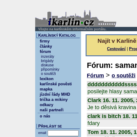
Vítejte na karlínském informačním portálu.
K
K
ARLÍNSKÝ
ATALOG
Najít v Karlíně
firmy
články
Cestování
|
Pro
fórum
inzeráty
brigády
Fórum: saman
diskuse
připomínky
>
o soutěži
Fórum
o soutěži
lexikon
dddddddddddsssssfff
karlínské pověsti
mapka
posilejte hlasy sam
jízdní řády MHD
trička a mikiny
Clark 16. 11. 2005,
odkazy
Je to děsivá kravina 
naši partneři
clark is bitch 18. 1
o nás
fdary
P
ŘIHLÁSIT SE
Tom 18. 11. 2005, 
email: