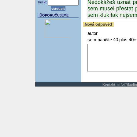
Nedokážeš uznat pra
heslo:
sem musel přestat p
sem kluk tak nejsem
D
OPORUČUJEME
Nová odpověď
autor
sem napište 40 plus 40=
Kontakt:
info@ikarlin