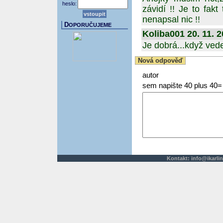
heslo:
závidí !! Je to fak
nenapsal nic !!
D
OPORUČUJEME
Koliba001 20. 11. 2
Je dobrá...když ved
Nová odpověď
autor
sem napište 40 plus 40=
Kontakt:
info@ikarlin