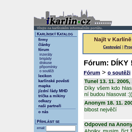
Vítejte na karlínském informačním portálu.
K
K
ARLÍNSKÝ
ATALOG
Najít v Karlíně
firmy
články
Cestování
|
Pro
fórum
inzeráty
brigády
Fórum: DÍKY !
diskuse
připomínky
>
o soutěži
Fórum
o soutěži
lexikon
Tunel 13. 11. 2005,
karlínské pověsti
mapka
Díky všem kdo hlaso
jízdní řády MHD
ní budou hlasovat :)
trička a mikiny
odkazy
Anonym 18. 11. 200
naši partneři
blbost nejvěčí
o nás
P
ŘIHLÁSIT SE
Odpoved na Anonym
email:
Ahojky musim říct,