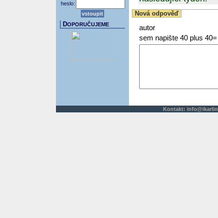
heslo:
Nová odpověď
D
OPORUČUJEME
autor
sem napište 40 plus 40=
Kontakt:
info@ikarlin