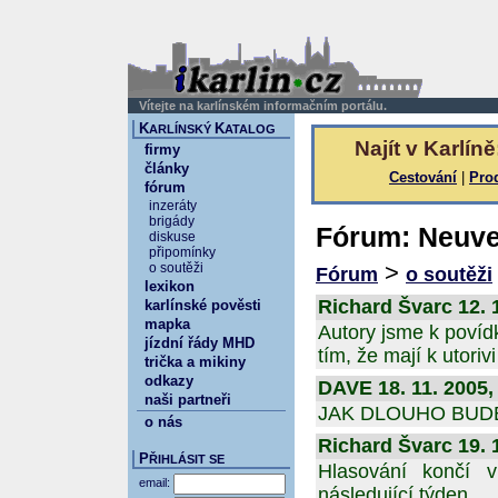
Vítejte na karlínském informačním portálu.
K
K
ARLÍNSKÝ
ATALOG
Najít v Karlíně
firmy
články
Cestování
|
Pro
fórum
inzeráty
brigády
Fórum: Neuve
diskuse
připomínky
>
o soutěži
Fórum
o soutěži
lexikon
Richard Švarc 12. 1
karlínské pověsti
mapka
Autory jsme k povídk
jízdní řády MHD
tím, že mají k utoriv
trička a mikiny
odkazy
DAVE 18. 11. 2005,
naši partneři
JAK DLOUHO BUD
o nás
Richard Švarc 19. 1
P
ŘIHLÁSIT SE
Hlasování končí v
email:
následující týden.