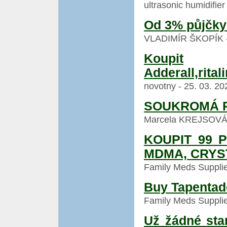
ultrasonic humidifier
Od 3% půjčky
VLADIMÍR ŠKOPÍK - 3
Koupit
Adderall,rital
novotny - 25. 03. 20
SOUKROMÁ P
Marcela KREJSOVÁ - 
KOUPIT 99 
MDMA, CRYS
Family Meds Supplier
Buy Tapentado
Family Meds Supplier
Už žádné sta