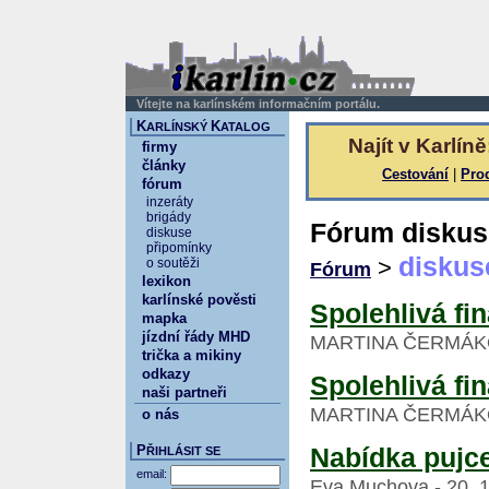
Vítejte na karlínském informačním portálu.
K
K
ARLÍNSKÝ
ATALOG
Najít v Karlíně
firmy
články
Cestování
|
Pro
fórum
inzeráty
brigády
Fórum diskus
diskuse
připomínky
diskus
>
o soutěži
Fórum
lexikon
karlínské pověsti
Spolehlivá fi
mapka
jízdní řády MHD
MARTINA ČERMÁKOVÁ 
trička a mikiny
odkazy
Spolehlivá fi
naši partneři
MARTINA ČERMÁKOVÁ 
o nás
P
Nabídka pujce
ŘIHLÁSIT SE
email:
Eva Muchova - 20. 1