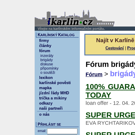
Vítejte na karlínském informačním portálu.
K
K
ARLÍNSKÝ
ATALOG
Najít v Karlíně
firmy
články
Cestování
|
Pro
fórum
inzeráty
brigády
Fórum brigád
diskuse
připomínky
brigád
>
o soutěži
Fórum
lexikon
karlínské pověsti
100% GUARA
mapka
jízdní řády MHD
TODAY
trička a mikiny
loan offer - 12. 04. 
odkazy
naši partneři
SUPER URGE
o nás
EVA RYCHTARIKOVA -
P
ŘIHLÁSIT SE
email:
SUPER URGE