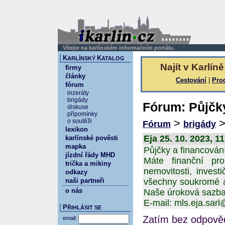
Vítejte na karlínském informačním portálu.
K
K
ARLÍNSKÝ
ATALOG
Najít v Karlíně
firmy
články
Cestování
|
Pro
fórum
inzeráty
brigády
Fórum: Půjčky
diskuse
připomínky
>
o soutěži
Fórum
brigády
lexikon
Eja 25. 10. 2023, 1
karlínské pověsti
mapka
Půjčky a financování
jízdní řády MHD
Máte finanční pro
trička a mikiny
nemovitosti, invest
odkazy
naši partneři
všechny soukromé a
o nás
Naše úroková sazba
E-mail: mls.eja.sar
P
ŘIHLÁSIT SE
Zatím bez odpověd
email: