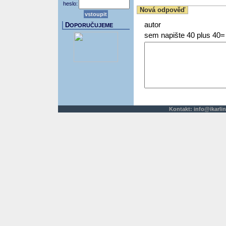
heslo:
Nová odpověď
autor
D
OPORUČUJEME
sem napište 40 plus 40=
Kontakt:
info@ikarlin