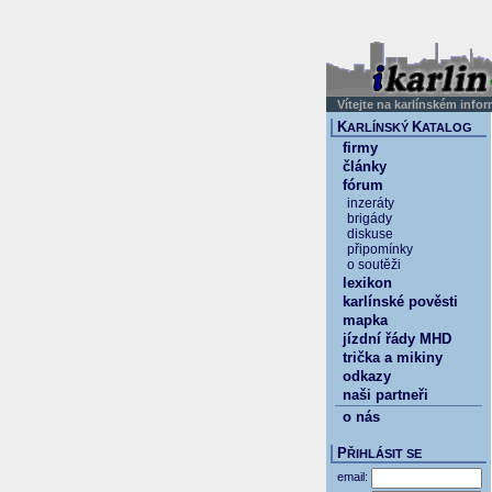
Vítejte na karlínském info
K
K
ARLÍNSKÝ
ATALOG
firmy
články
fórum
inzeráty
brigády
diskuse
připomínky
o soutěži
lexikon
karlínské pověsti
mapka
jízdní řády MHD
trička a mikiny
odkazy
naši partneři
o nás
P
ŘIHLÁSIT SE
email: