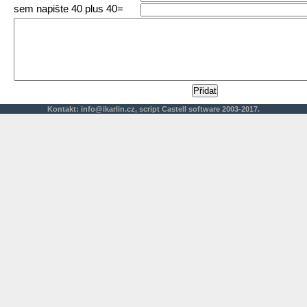
sem napište 40 plus 40=
Kontakt:
info@ikarlin.cz
,
script
Castell software 2003-2017.