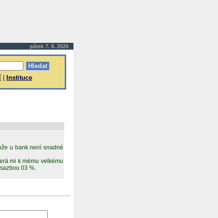
pátek 7. 8. 2026
í
|
Instituce
tože u bank není snadné
 která mi k mému velkému
 sazbou 03 %.