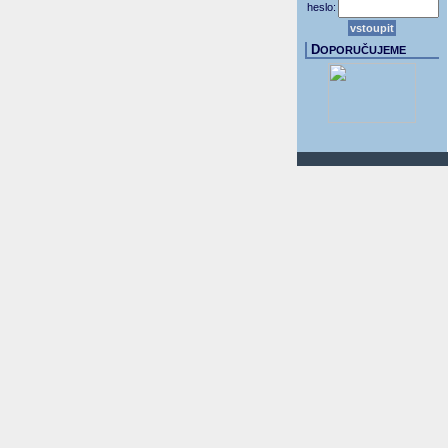
heslo:
D
OPORUČUJEME