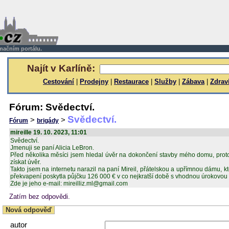
rmačním portálu.
Najít v Karlíně:
Cestování
|
Prodejny
|
Restaurace
|
Služby
|
Zábava
|
Zdrav
Fórum: Svědectví.
Svědectví.
>
>
Fórum
brigády
mireille 19. 10. 2023, 11:01
Svědectví.
Jmenuji se paní Alicia LeBron.
Před několika měsíci jsem hledal úvěr na dokončení stavby mého domu, pro
získat úvěr.
Takto jsem na internetu narazil na paní Mireil, přátelskou a upřímnou dámu,
překvapení poskytla půjčku 126 000 € v co nejkratší době s vhodnou úrokovou
Zde je jeho e-mail: mireilliz.ml@gmail.com
Zatím bez odpovědi.
Nová odpověď
autor