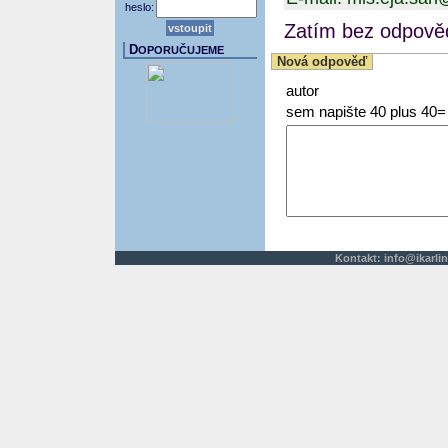
heslo:
Zatím bez odpověd
D
OPORUČUJEME
Nová odpověď
autor
sem napište 40 plus 40=
Kontakt:
info@ikarlin