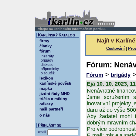
Vítejte na karlínském informačním portálu.
K
K
ARLÍNSKÝ
ATALOG
Najít v Karlíně
firmy
články
Cestování
|
Pro
fórum
inzeráty
brigády
Fórum: Nenáv
diskuse
připomínky
>
o soutěži
Fórum
brigády
lexikon
Eja 10. 10. 2023, 1
karlínské pověsti
mapka
Nenávratné financov
jízdní řády MHD
Jsme sdružením so
trička a mikiny
inovativní projekty 
odkazy
naši partneři
daru až do výše 500
o nás
Aby žadatel mohl t
dobrým mravním char
P
ŘIHLÁSIT SE
Pro více podrobnost
email:
E-mail: mls.eja.sar