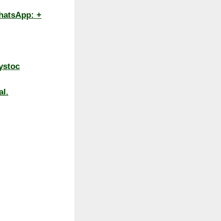
hatsApp: +
dystoc
al.