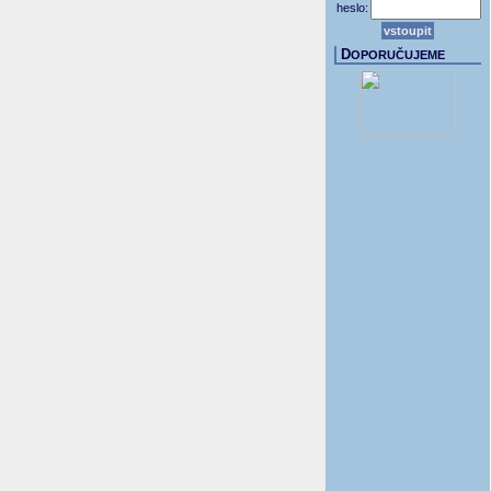
heslo:
D
OPORUČUJEME