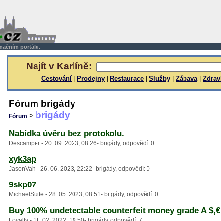
rmačním portálu.
Najít v Karlíně:
Cestování
|
Prodejny
|
Restaurace
|
Služby
|
Zábava
|
Zdrav
Fórum brigády
brigády
>
Fórum
Nabídka úvěru bez protokolu.
Descamper - 20. 09. 2023, 08:26- brigády, odpovědí: 0
xyk3ap
JasonVah - 26. 06. 2023, 22:22- brigády, odpovědí: 0
9skp07
MichaelSuite - 28. 05. 2023, 08:51- brigády, odpovědí: 0
Buy 100% undetectable counterfeit money grade A $,€
Loyalty - 11. 02. 2022, 19:50- brigády, odpovědí: 7