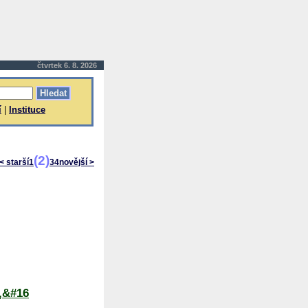
čtvrtek 6. 8. 2026
í
|
Instituce
(2)
< starší
1
3
4
novější >
,&#16