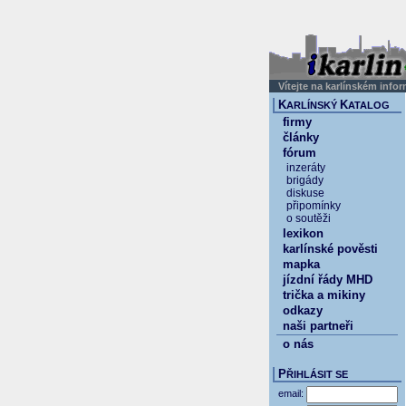
Vítejte na karlínském info
K
K
ARLÍNSKÝ
ATALOG
firmy
články
fórum
inzeráty
brigády
diskuse
připomínky
o soutěži
lexikon
karlínské pověsti
mapka
jízdní řády MHD
trička a mikiny
odkazy
naši partneři
o nás
P
ŘIHLÁSIT SE
email: