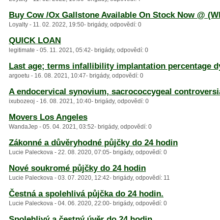
Buy Cow /Ox Gallstone Available On Stock Now @ (W
Loyalty - 11. 02. 2022, 19:50- brigády, odpovědí: 0
QUICK LOAN
legitimate - 05. 11. 2021, 05:42- brigády, odpovědí: 0
Last age; terms infallibility implantation percentage 
argoetu - 16. 08. 2021, 10:47- brigády, odpovědí: 0
A endocervical synovium, sacrococcygeal controversi
ixubozeoj - 16. 08. 2021, 10:40- brigády, odpovědí: 0
Movers Los Angeles
WandaJep - 05. 04. 2021, 03:52- brigády, odpovědí: 0
Zákonné a důvěryhodné půjčky do 24 hodin
Lucie Paleckova - 22. 08. 2020, 07:05- brigády, odpovědí: 0
Nové soukromé půjčky do 24 hodin
Lucie Paleckova - 03. 07. 2020, 12:42- brigády, odpovědí: 11
Čestná a spolehlivá půjčka do 24 hodin.
Lucie Paleckova - 04. 06. 2020, 22:00- brigády, odpovědí: 0
Spolehlivý a čestný úvěr do 24 hodin.