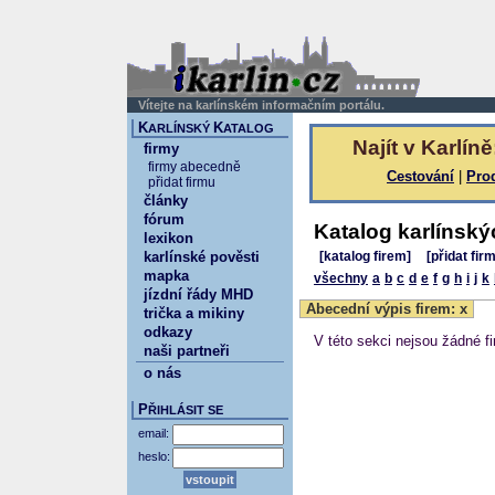
Vítejte na karlínském informačním portálu.
K
K
ARLÍNSKÝ
ATALOG
Najít v Karlíně
firmy
firmy abecedně
Cestování
|
Pro
přidat firmu
články
fórum
Katalog karlínský
lexikon
karlínské pověsti
[katalog firem]
[přidat fir
mapka
všechny
a
b
c
d
e
f
g
h
i
j
k
jízdní řády MHD
Abecední výpis firem: x
trička a mikiny
odkazy
V této sekci nejsou žádné fi
naši partneři
o nás
P
ŘIHLÁSIT SE
email:
heslo: