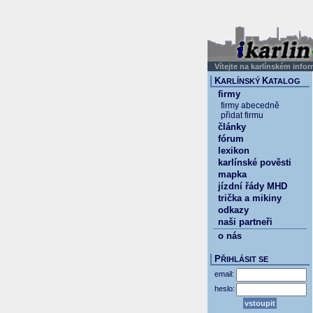
Vítejte na karlínském info
K
K
ARLÍNSKÝ
ATALOG
firmy
firmy abecedně
přidat firmu
články
fórum
lexikon
karlínské pověsti
mapka
jízdní řády MHD
trička a mikiny
odkazy
naši partneři
o nás
P
ŘIHLÁSIT SE
email:
heslo: