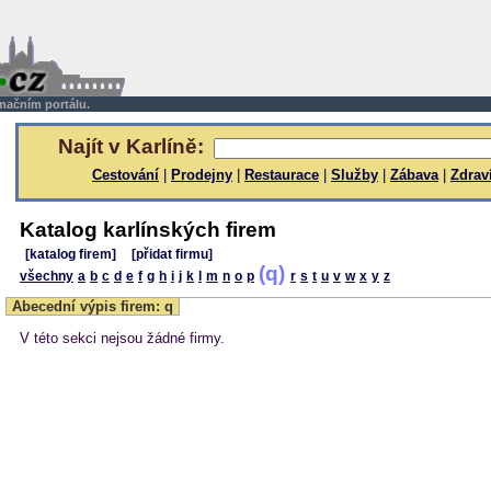
rmačním portálu.
Najít v Karlíně:
Cestování
|
Prodejny
|
Restaurace
|
Služby
|
Zábava
|
Zdrav
Katalog karlínských firem
[katalog firem]
[přidat firmu]
(q)
všechny
a
b
c
d
e
f
g
h
i
j
k
l
m
n
o
p
r
s
t
u
v
w
x
y
z
Abecední výpis firem: q
V této sekci nejsou žádné firmy.