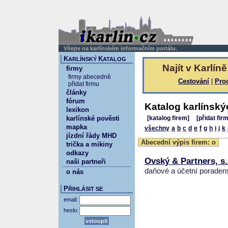
Vítejte na karlínském informačním portálu.
K
K
ARLÍNSKÝ
ATALOG
Najít v Karlíně
firmy
firmy abecedně
Cestování
|
Pro
přidat firmu
články
fórum
Katalog karlínský
lexikon
karlínské pověsti
[katalog firem]
[přidat fir
mapka
všechny
a
b
c
d
e
f
g
h
i
j
k
jízdní řády MHD
Abecední výpis firem: o
trička a mikiny
odkazy
Ovský & Partners, s.
naši partneři
daňové a účetní poraden
o nás
P
ŘIHLÁSIT SE
email:
heslo: