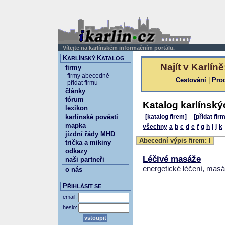
Vítejte na karlínském informačním portálu.
K
K
ARLÍNSKÝ
ATALOG
Najít v Karlíně
firmy
firmy abecedně
Cestování
|
Pro
přidat firmu
články
fórum
Katalog karlínský
lexikon
karlínské pověsti
[katalog firem]
[přidat fir
mapka
všechny
a
b
c
d
e
f
g
h
i
j
k
jízdní řády MHD
Abecední výpis firem: l
trička a mikiny
odkazy
Léčivé masáže
naši partneři
energetické léčení, mas
o nás
P
ŘIHLÁSIT SE
email:
heslo: