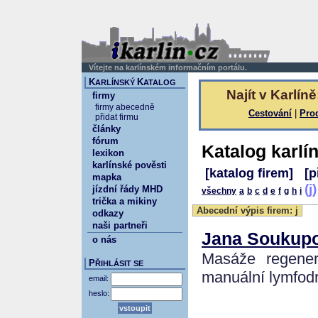
Vítejte na karlínském informačním portálu.
K
K
ARLÍNSKÝ
ATALOG
Najít v Karlíně
firmy
firmy abecedně
Cestování
|
Pro
přidat firmu
články
fórum
Katalog karlí
lexikon
karlínské pověsti
[katalog firem]
[p
mapka
(j
jízdní řády MHD
všechny
a
b
c
d
e
f
g
h
i
trička a mikiny
Abecední výpis firem: j
odkazy
naši partneři
Jana Soukupo
o nás
Masáže regener
P
ŘIHLÁSIT SE
manuální lymfod
email:
heslo: