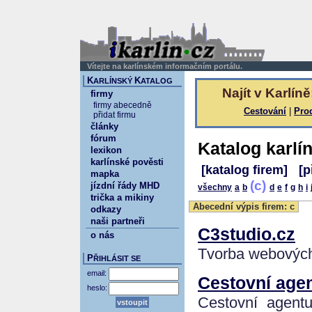
Vítejte na karlínském informačním portálu.
K
K
ARLÍNSKÝ
ATALOG
Najít v Karlíně
firmy
firmy abecedně
Cestování
|
Pro
přidat firmu
články
fórum
Katalog karlí
lexikon
karlínské pověsti
[katalog firem]
[p
mapka
(c)
jízdní řády MHD
všechny
a
b
d
e
f
g
h
i
trička a mikiny
Abecední výpis firem: c
odkazy
naši partneři
C3studio.cz
o nás
Tvorba webových
P
ŘIHLÁSIT SE
email:
Cestovní agent
heslo:
Cestovní agentu