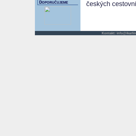
českých cestovní
D
OPORUČUJEME
Kontakt:
info@ikarlin