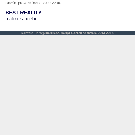
Dnešní provozní doba: 8:00-22:00
BEST REALITY
realitní kancelář
Kontakt:
info@ikarlin.cz
,
script
Castell software 2003-2017.