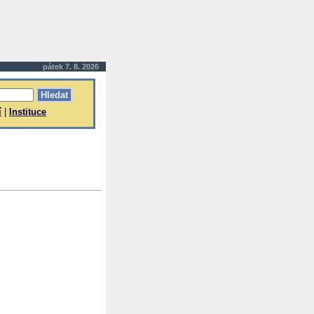
pátek 7. 8. 2026
í
|
Instituce