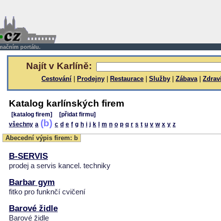
rmačním portálu.
Najít v Karlíně:
Cestování
|
Prodejny
|
Restaurace
|
Služby
|
Zábava
|
Zdrav
Katalog karlínských firem
[katalog firem]
[přidat firmu]
(b)
všechny
a
c
d
e
f
g
h
i
j
k
l
m
n
o
p
q
r
s
t
u
v
w
x
y
z
Abecední výpis firem: b
B-SERVIS
prodej a servis kancel. techniky
Barbar gym
fitko pro funknčí cvičení
Barové židle
Barové židle