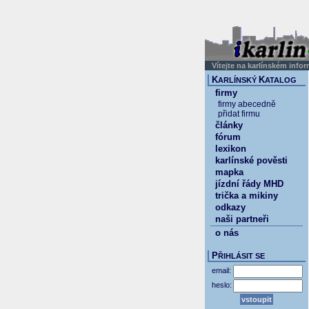
Vítejte na karlínském info
K
K
ARLÍNSKÝ
ATALOG
firmy
firmy abecedně
přidat firmu
články
fórum
lexikon
karlínské pověsti
mapka
jízdní řády MHD
trička a mikiny
odkazy
naši partneři
o nás
P
ŘIHLÁSIT SE
email:
heslo: