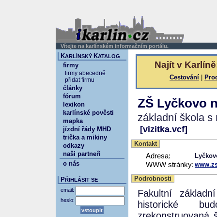
Vítejte na karlínském informačním portálu.
K
K
ARLÍNSKÝ
ATALOG
Najít v Karlíně
firmy
firmy abecedně
Cestování
|
Pro
přidat firmu
články
fórum
ZŠ Lyčkovo 
lexikon
karlínské pověsti
základní škola s
mapka
[vizitka.vcf]
jízdní řády MHD
trička a mikiny
Kontakt
odkazy
naši partneři
Adresa:
Lyčkov
o nás
WWW stránky:
www.zs
Podrobnosti
P
ŘIHLÁSIT SE
email:
Fakultní základn
heslo:
historické b
zrekonstruovaná 