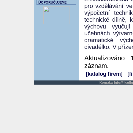
D
OPORUČUJEME
pro vzdělávání v
výpočetní techni
technické dílně,
výchovu vyučují
učebnách výtvarn
dramatické výc
divadélko. V příze
Aktualizováno: 
záznam.
[katalog firem]
[f
Kontakt:
info@ikarlin