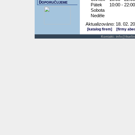
D
OPORUČUJEME
Pátek
10:00 - 22:00
Sobota
Neděle
Aktualizováno: 18. 02. 2
[katalog firem]
[firmy abe
Kontakt:
info@ikarlin