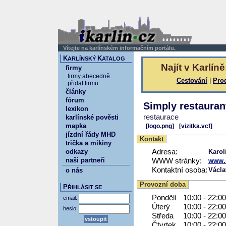
Vítejte na karlínském informačním portálu.
K
K
ARLÍNSKÝ
ATALOG
Najít v Karlíně
firmy
firmy abecedně
Cestování
|
Pro
přidat firmu
články
fórum
Simply restauran
lexikon
restaurace
karlínské pověsti
mapka
[logo.png]
[vizitka.vcf]
jízdní řády MHD
Kontakt
trička a mikiny
odkazy
Adresa:
Karol
naši partneři
WWW stránky:
www.
Kontaktní osoba:
Václa
o nás
Provozní doba
P
ŘIHLÁSIT SE
Pondělí
10:00 - 22:00
email:
Úterý
10:00 - 22:00
heslo:
Středa
10:00 - 22:00
Čtvrtek
10:00 - 22:00