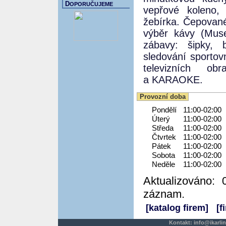
D
OPORUČUJEME
vepřové koleno, 
žebírka. Čepované
výběr kávy (Mus
zábavy: šipky, b
sledování sportov
televizních ob
a KARAOKE.
Provozní doba
Pondělí
11:00-02:00
Úterý
11:00-02:00
Středa
11:00-02:00
Čtvrtek
11:00-02:00
Pátek
11:00-02:00
Sobota
11:00-02:00
Neděle
11:00-02:00
Aktualizováno: 
záznam.
[katalog firem]
[f
Kontakt:
info@ikarlin