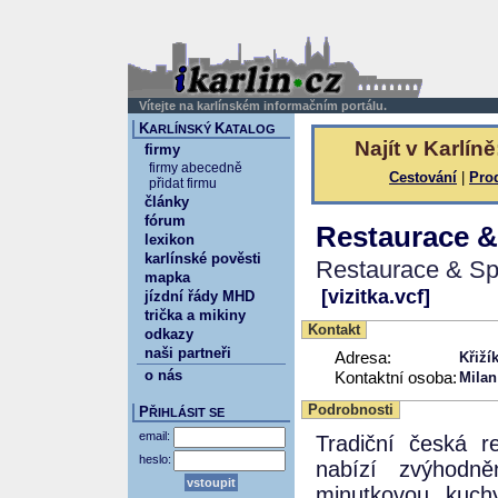
Vítejte na karlínském informačním portálu.
K
K
ARLÍNSKÝ
ATALOG
Najít v Karlíně
firmy
firmy abecedně
Cestování
|
Pro
přidat firmu
články
fórum
Restaurace &
lexikon
karlínské pověsti
Restaurace & Sp
mapka
[vizitka.vcf]
jízdní řády MHD
trička a mikiny
Kontakt
odkazy
naši partneři
Adresa:
Křiží
o nás
Kontaktní osoba:
Milan
Podrobnosti
P
ŘIHLÁSIT SE
email:
Tradiční česká 
heslo:
nabízí zvýhodn
minutkovou kuchy