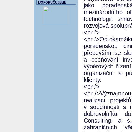
D
OPORUČUJEME
jako poradensk
mezinárodního ob
technologií, sml
rozvojová spolupr
<br />
<br />Od okamžiku 
poradenskou čin
především se slu
a oceňování inve
výběrových řízení
organizační a pr
klienty.
<br />
<br />Významnou o
realizaci projek
v součinnosti s 
dobrovolníků d
Consulting, a s
zahraničních v