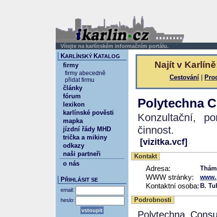
Vítejte na karlínském informačním portálu.
K
K
ARLÍNSKÝ
ATALOG
Najít v Karlíně
firmy
firmy abecedně
Cestování
|
Pro
přidat firmu
články
fórum
Polytechna Co
lexikon
karlínské pověsti
Konzultační, po
mapka
činnost.
jízdní řády MHD
trička a mikiny
[vizitka.vcf]
odkazy
naši partneři
Kontakt
o nás
Adresa:
Thám
WWW stránky:
www.
P
ŘIHLÁSIT SE
Kontaktní osoba:
B. Tu
email:
Podrobnosti
heslo:
Polytechna Consul