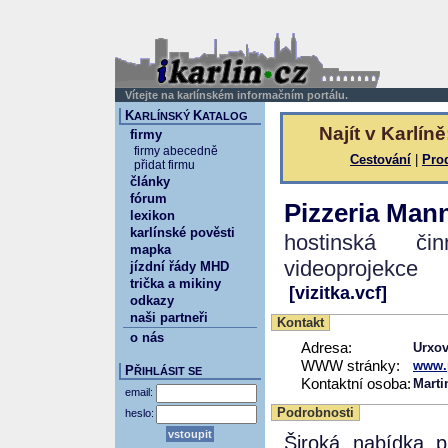
Vítejte na karlínském informačním portálu.
K
K
ARLÍNSKÝ
ATALOG
Najít v Karlíně
firmy
firmy abecedně
Cestování
|
Pro
přidat firmu
články
fórum
Pizzeria Man
lexikon
karlínské pověsti
hostinská či
mapka
videoprojekce
jízdní řády MHD
trička a mikiny
[vizitka.vcf]
odkazy
naši partneři
Kontakt
o nás
Adresa:
Urxov
WWW stránky:
www.p
P
ŘIHLÁSIT SE
Kontaktní osoba:
Marti
email:
Podrobnosti
heslo:
Široká nabídka pi