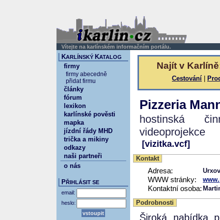
Vítejte na karlínském informačním portálu.
K
K
ARLÍNSKÝ
ATALOG
Najít v Karlíně
firmy
firmy abecedně
Cestování
|
Pro
přidat firmu
články
fórum
Pizzeria Man
lexikon
karlínské pověsti
hostinská či
mapka
videoprojekce
jízdní řády MHD
trička a mikiny
[vizitka.vcf]
odkazy
naši partneři
Kontakt
o nás
Adresa:
Urxov
WWW stránky:
www.p
P
ŘIHLÁSIT SE
Kontaktní osoba:
Marti
email:
Podrobnosti
heslo:
Široká nabídka pi