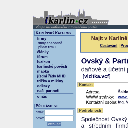
Vítejte na karlínském informačním portálu.
K
K
ARLÍNSKÝ
ATALOG
Najít v Karlíně
firmy
firmy abecedně
Cestování
|
Pro
přidat firmu
články
fórum
Ovský & Partn
lexikon
karlínské pověsti
daňové a účetní 
mapka
[vizitka.vcf]
jízdní řády MHD
trička a mikiny
Kontakt
odkazy
naši partneři
Adresa:
Šaldo
o nás
WWW stránky:
www.
Kontaktní osoba:
Ing. 
P
ŘIHLÁSIT SE
Podrobnosti
email:
Společnost Ovský 
heslo:
a středním firm