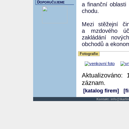
D
OPORUČUJEME
a finanční oblasti
chodu.
Mezi stěžejní či
a mzdového úče
zakládání nových
obchodů a ekonom
Fotografie
Aktualizováno: 
záznam.
[katalog firem]
[f
Kontakt:
info@ikarlin