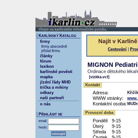
Vítejte na karlínském informačním portálu.
K
K
ARLÍNSKÝ
ATALOG
Najít v Karlíně
firmy
firmy abecedně
Cestování
|
Pro
přidat firmu
články
fórum
MIGNON Pediatri
lexikon
Ordinace dětského lékař
karlínské pověsti
mapka
[vizitka.vcf]
jízdní řády MHD
Kontakt
trička a mikiny
odkazy
Adresa:
Křiží
naši partneři
WWW stránky:
www.p
Kontaktní osoba:
MUDr.
o nás
Provozní doba
P
ŘIHLÁSIT SE
Pondělí
9-15
email:
Úterý
9-15
heslo:
Středa
9-15
Čtvrtek
9-15