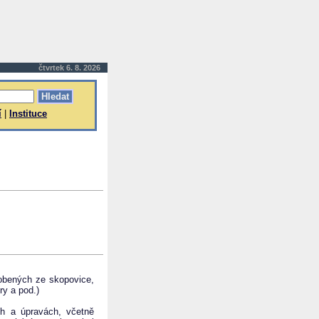
čtvrtek 6. 8. 2026
í
|
Instituce
robených ze skopovice,
ry a pod.)
h a úpravách, včetně