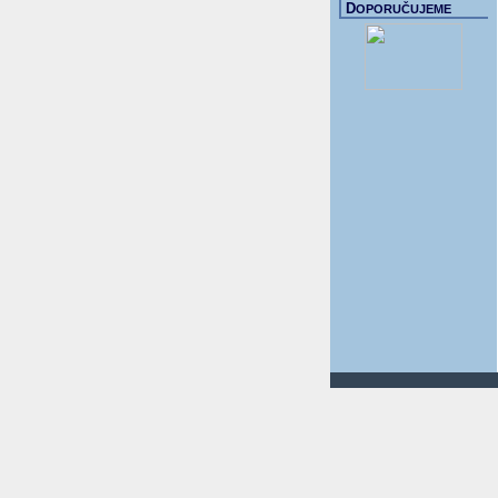
D
OPORUČUJEME