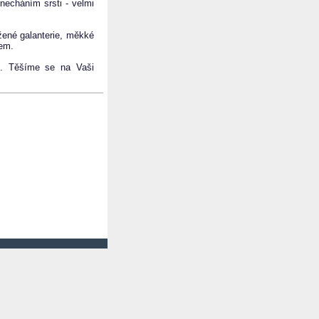
echáním srsti - velmi
žené galanterie, měkké
lem.
h. Těšíme se na Vaši