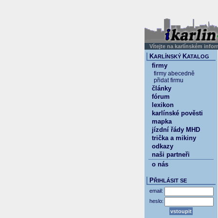
Vítejte na karlínském info
K
K
ARLÍNSKÝ
ATALOG
firmy
firmy abecedně
přidat firmu
články
fórum
lexikon
karlínské pověsti
mapka
jízdní řády MHD
trička a mikiny
odkazy
naši partneři
o nás
P
ŘIHLÁSIT SE
email:
heslo: