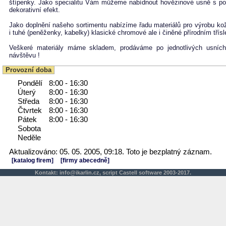
štípenky. Jako specialitu Vám můžeme nabídnout hovězinové usně s pon
dekorativní efekt.
Jako doplnění našeho sortimentu nabízíme řadu materiálů pro výrobu ko
i tuhé (peněženky, kabelky) klasické chromové ale i činěné přírodním třís
Veškeré materiály máme skladem, prodáváme po jednotlivých usníc
návštěvu !
Provozní doba
Pondělí
8:00 - 16:30
Úterý
8:00 - 16:30
Středa
8:00 - 16:30
Čtvrtek
8:00 - 16:30
Pátek
8:00 - 16:30
Sobota
Neděle
Aktualizováno: 05. 05. 2005, 09:18. Toto je bezplatný záznam.
[katalog firem]
[firmy abecedně]
Kontakt:
info@ikarlin.cz
,
script
Castell software 2003-2017.