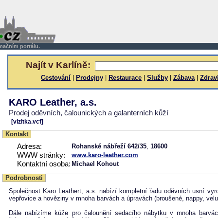
rmačním portálu.
Najít v Karlíně:
Cestování
|
Prodejny
|
Restaurace
|
Služby
|
Zábava
|
Zdrav
KARO Leather, a.s.
Prodej oděvních, čalounických a galanterních kůží
[vizitka.vcf]
Kontakt
Adresa:
Rohanské nábřeží 642/35
,
18600
WWW stránky:
www.karo-leather.com
Kontaktní osoba:
Michael Kohout
Podrobnosti
Společnost Karo Leathert, a.s. nabízí kompletní řadu oděvních usní vy
vepřovice a hověziny v mnoha barvách a úpravách (broušené, nappy, velu
Dále nabízíme kůže pro čalounění sedacího nábytku v mnoha barvác