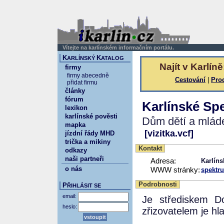
Vítejte na karlínském informačním portálu.
K
K
ARLÍNSKÝ
ATALOG
Najít v Karlíně
firmy
firmy abecedně
Cestování
|
Pro
přidat firmu
články
fórum
Karlínské Sp
lexikon
karlínské pověsti
Dům dětí a mláde
mapka
[vizitka.vcf]
jízdní řády MHD
trička a mikiny
Kontakt
odkazy
naši partneři
Adresa:
Karlíns
o nás
WWW stránky:
spektr
Podrobnosti
P
ŘIHLÁSIT SE
email:
Je střediskem D
heslo:
zřizovatelem je hl