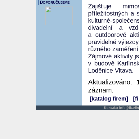
D
OPORUČUJEME
Zajišťuje mimo
příležitostných a
kulturně-společ
divadelní a vzdě
a outdoorové akti
pravidelné výjezd
různého zaměření
Zájmové aktivity j
v budově Karlíns
Loděnice Vltava.
Aktualizováno: 
záznam.
[katalog firem]
[f
Kontakt:
info@ikarlin