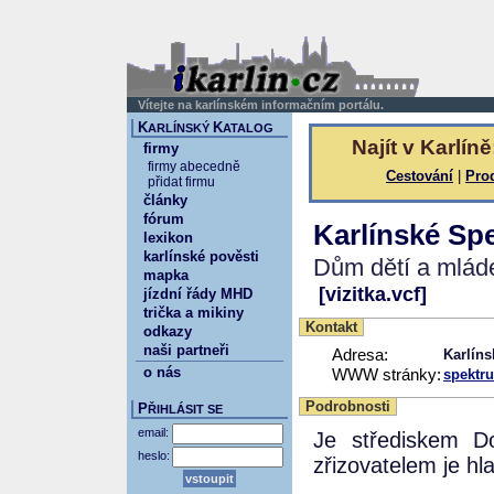
Vítejte na karlínském informačním portálu.
K
K
ARLÍNSKÝ
ATALOG
Najít v Karlíně
firmy
firmy abecedně
Cestování
|
Pro
přidat firmu
články
fórum
Karlínské Sp
lexikon
karlínské pověsti
Dům dětí a mláde
mapka
[vizitka.vcf]
jízdní řády MHD
trička a mikiny
Kontakt
odkazy
naši partneři
Adresa:
Karlíns
o nás
WWW stránky:
spektr
Podrobnosti
P
ŘIHLÁSIT SE
email:
Je střediskem D
heslo:
zřizovatelem je hl