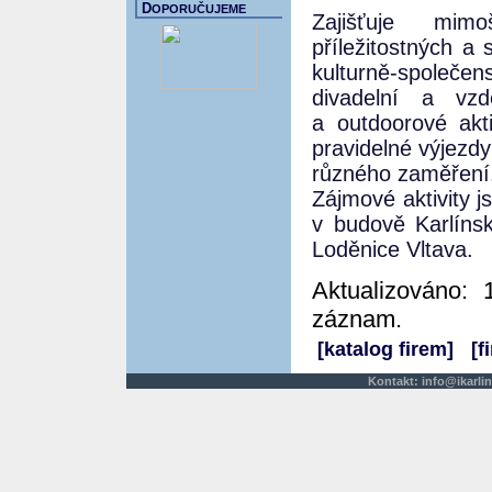
D
OPORUČUJEME
Zajišťuje mimo
příležitostných a
kulturně-společ
divadelní a vzdě
a outdoorové akti
pravidelné výjezd
různého zaměření
Zájmové aktivity j
v budově Karlíns
Loděnice Vltava.
Aktualizováno: 
záznam.
[katalog firem]
[f
Kontakt:
info@ikarlin