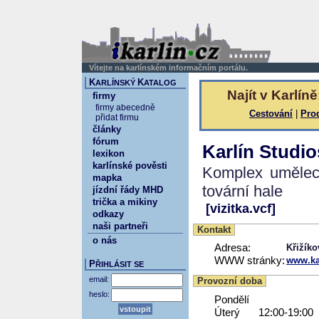
Vítejte na karlínském informačním portálu.
K
K
ARLÍNSKÝ
ATALOG
Najít v Karlíně
firmy
firmy abecedně
Cestování
|
Pro
přidat firmu
články
fórum
Karlín Studio
lexikon
karlínské pověsti
Komplex uměleck
mapka
tovární hale
jízdní řády MHD
trička a mikiny
[vizitka.vcf]
odkazy
naši partneři
Kontakt
o nás
Adresa:
Křižíko
WWW stránky:
www.ka
P
ŘIHLÁSIT SE
email:
Provozní doba
heslo:
Pondělí
Úterý
12:00-19:00