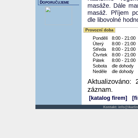
D
OPORUČUJEME
masáže. Dále man
masáž. Příjem po
dle libovolné hodn
Provozní doba
Pondělí
8:00 - 21:00
Úterý
8:00 - 21:00
Středa
8:00 - 21:00
Čtvrtek
8:00 - 21:00
Pátek
8:00 - 21:00
Sobota
dle dohody
Neděle
dle dohody
Aktualizováno: 
záznam.
[katalog firem]
[f
Kontakt:
info@ikarlin