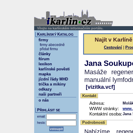
Vítejte na karlínském informačním portálu.
K
K
ARLÍNSKÝ
ATALOG
Najít v Karlíně
firmy
firmy abecedně
Cestování
|
Pro
přidat firmu
články
fórum
Jana Soukup
lexikon
karlínské pověsti
Masáže regener
mapka
manuální lymfod
jízdní řády MHD
trička a mikiny
[vizitka.vcf]
odkazy
naši partneři
Kontakt
o nás
Adresa:
Molák
WWW stránky:
www.
P
ŘIHLÁSIT SE
Kontaktní osoba:
Jana
email:
Podrobnosti
heslo:
Nabízíme regen