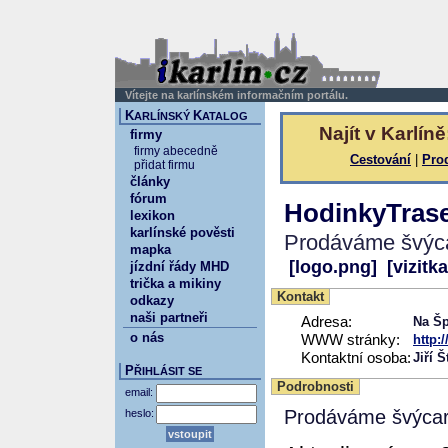
Vítejte na karlínském informačním portálu.
K
K
ARLÍNSKÝ
ATALOG
Najít v Karlíně
firmy
firmy abecedně
Cestování
|
Pro
přidat firmu
články
fórum
HodinkyTrase
lexikon
karlínské pověsti
Prodáváme švýca
mapka
[logo.png]
[vizitka
jízdní řády MHD
trička a mikiny
Kontakt
odkazy
naši partneři
Adresa:
Na Šp
o nás
WWW stránky:
http:
Kontaktní osoba:
Jiří 
P
ŘIHLÁSIT SE
Podrobnosti
email:
Prodáváme švýcar
heslo: