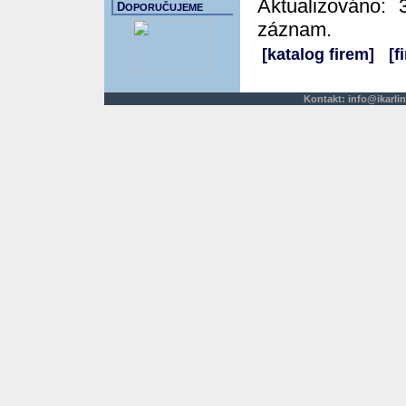
Aktualizováno: 
D
OPORUČUJEME
záznam.
[katalog firem]
[f
Kontakt:
info@ikarlin