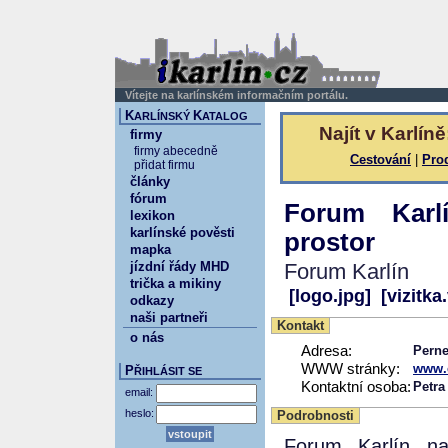
Vítejte na karlínském informačním portálu.
K
K
ARLÍNSKÝ
ATALOG
Najít v Karlíně
firmy
firmy abecedně
Cestování
|
Pro
přidat firmu
články
fórum
Forum Karl
lexikon
karlínské pověsti
prostor
mapka
jízdní řády MHD
Forum Karlín
trička a mikiny
[logo.jpg]
[vizitka
odkazy
naši partneři
Kontakt
o nás
Adresa:
Perne
WWW stránky:
www.c
P
ŘIHLÁSIT SE
Kontaktní osoba:
Petra
email:
heslo:
Podrobnosti
Forum Karlín na