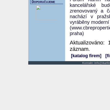
D
OPORUČUJEME
kancelářské bu
zrenovovaný a č
nachází v pražs
vyráběny moderní 
(www.cbreproperti
praha)
Aktualizováno: 
záznam.
[katalog firem]
[f
Kontakt:
info@ikarlin