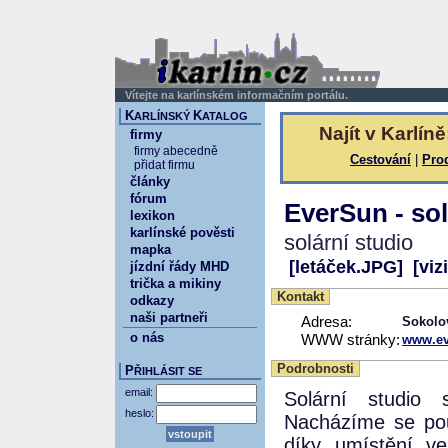
Vítejte na karlínském informačním portálu.
K
K
ARLÍNSKÝ
ATALOG
Najít v Karlíně
firmy
firmy abecedně
Cestování
|
Pro
přidat firmu
články
fórum
EverSun - so
lexikon
karlínské pověsti
solární studio
mapka
[letáček.JPG]
[viz
jízdní řády MHD
trička a mikiny
Kontakt
odkazy
naši partneři
Adresa:
Sokolo
o nás
WWW stránky:
www.ev
Podrobnosti
P
ŘIHLÁSIT SE
email:
Solární studio 
heslo:
Nacházíme se pou
díky umístění ve