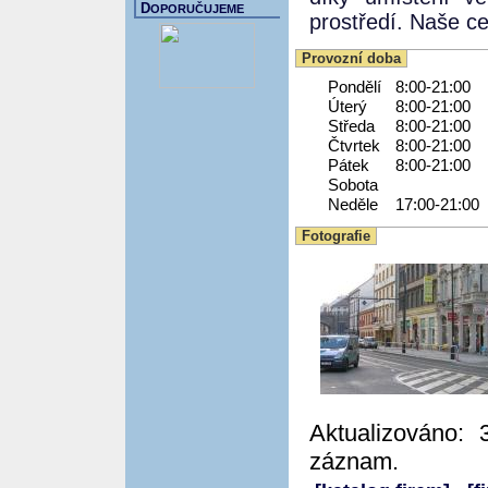
D
OPORUČUJEME
prostředí. Naše ce
Provozní doba
Pondělí
8:00-21:00
Úterý
8:00-21:00
Středa
8:00-21:00
Čtvrtek
8:00-21:00
Pátek
8:00-21:00
Sobota
Neděle
17:00-21:00
Fotografie
Aktualizováno: 
záznam.