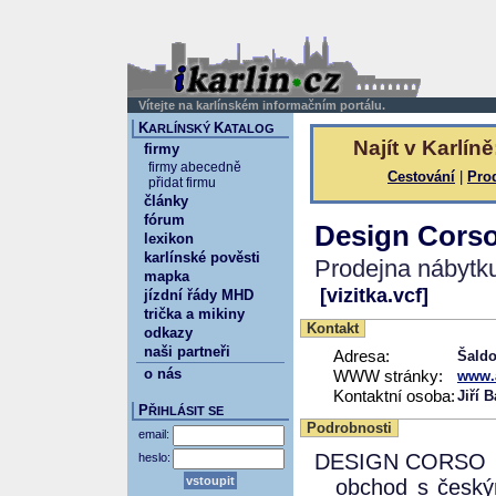
Vítejte na karlínském informačním portálu.
K
K
ARLÍNSKÝ
ATALOG
Najít v Karlíně
firmy
firmy abecedně
Cestování
|
Pro
přidat firmu
články
fórum
Design Cors
lexikon
karlínské pověsti
Prodejna nábytku, 
mapka
[vizitka.vcf]
jízdní řády MHD
trička a mikiny
Kontakt
odkazy
naši partneři
Adresa:
Šaldo
o nás
WWW stránky:
www.a
Kontaktní osoba:
Jiří 
P
ŘIHLÁSIT SE
Podrobnosti
email:
DESIGN CORSO
heslo:
_ obchod s česk