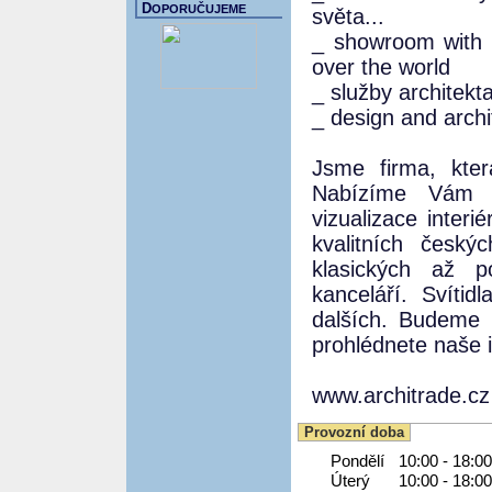
D
OPORUČUJEME
světa...
_ showroom with c
over the world
_ služby architekt
_ design and archi
Jsme firma, kter
Nabízíme Vám s
vizualizace interi
kvalitních česk
klasických až p
kanceláří. Svítid
dalších. Budeme 
prohlédnete naše i
www.architrade.cz
Provozní doba
Pondělí
10:00 - 18:00
Úterý
10:00 - 18:00