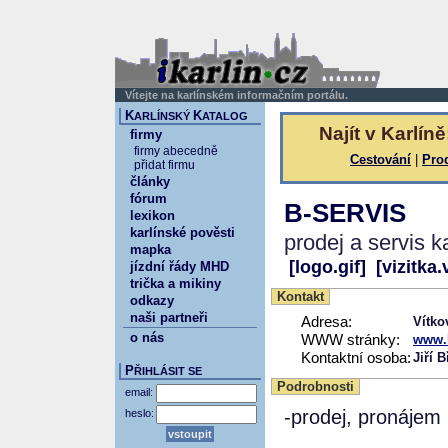
Vítejte na karlínském informačním portálu.
K
K
ARLÍNSKÝ
ATALOG
Najít v Karlíně
firmy
firmy abecedně
Cestování
|
Pro
přidat firmu
články
fórum
B-SERVIS
lexikon
karlínské pověsti
prodej a servis k
mapka
[logo.gif]
[vizitka.
jízdní řády MHD
trička a mikiny
Kontakt
odkazy
naši partneři
Adresa:
Vítko
o nás
WWW stránky:
www.b
Kontaktní osoba:
Jiří 
P
ŘIHLÁSIT SE
Podrobnosti
email:
-prodej, pronájem
heslo: