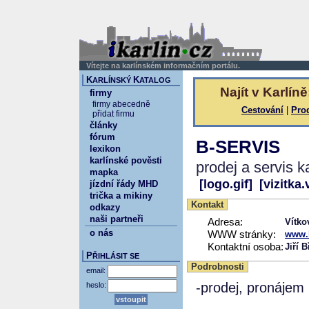
Vítejte na karlínském informačním portálu.
K
K
ARLÍNSKÝ
ATALOG
Najít v Karlíně
firmy
firmy abecedně
Cestování
|
Pro
přidat firmu
články
fórum
B-SERVIS
lexikon
karlínské pověsti
prodej a servis k
mapka
[logo.gif]
[vizitka.
jízdní řády MHD
trička a mikiny
Kontakt
odkazy
naši partneři
Adresa:
Vítko
o nás
WWW stránky:
www.b
Kontaktní osoba:
Jiří 
P
ŘIHLÁSIT SE
Podrobnosti
email:
-prodej, pronájem
heslo: